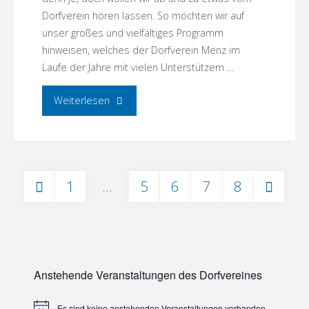
Dorfverein hören lassen. So möchten wir auf
unser großes und vielfältiges Programm
hinweisen, welches der Dorfverein Menz im
Laufe der Jahre mit vielen Unterstützern …
"Veranstaltungen
Weiterlesen
in
2021"
1
…
5
6
7
8
Seitennummerierung
der
Anstehende Veranstaltungen des Dorfvereines
Beiträge
Es sind keine anstehenden Veranstaltungen vorhanden.