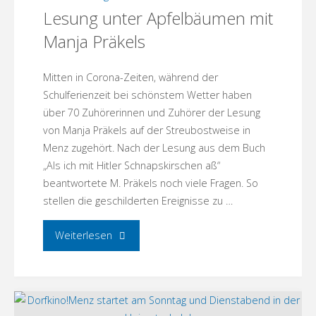
Lesung unter Apfelbäumen mit
Reuter-
Manja Präkels
Literaturmuseum"
Mitten in Corona-Zeiten, während der
Schulferienzeit bei schönstem Wetter haben
über 70 Zuhörerinnen und Zuhörer der Lesung
von Manja Präkels auf der Streubostweise in
Menz zugehört. Nach der Lesung aus dem Buch
„Als ich mit Hitler Schnapskirschen aß“
beantwortete M. Präkels noch viele Fragen. So
stellen die geschilderten Ereignisse zu …
"Lesung
Weiterlesen
unter
Apfelbäumen