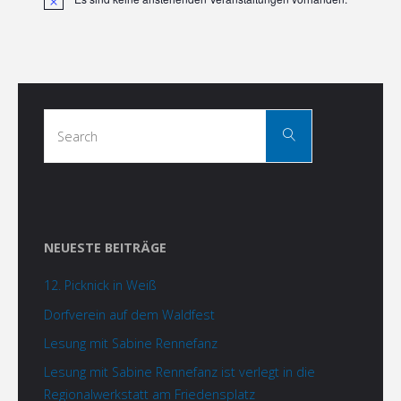
Hinweis
Search
Search
for:
NEUESTE BEITRÄGE
12. Picknick in Weiß
Dorfverein auf dem Waldfest
Lesung mit Sabine Rennefanz
Lesung mit Sabine Rennefanz ist verlegt in die
Regionalwerkstatt am Friedensplatz