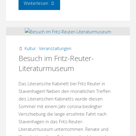
"Menzer
Weiterlesen
Spurensuche
–
in
Kultur
,
Veranstaltungen
der
Besuch im Fritz-Reuter-
Literaturmuseum
Forst!"
Das Literarische Kabinett bei Fritz Reuter in
Stavenhagen! Neben den monatlichen Treffen
des Literarischen Kabinetts wurde diesen
Sommer mit einem Jahr corona-bedingter
Verschiebung die lange ersehnte Fahrt nach
Stavenhagen in das Fritz-Reuter-
Literaturmuseum unternommen. Renate und