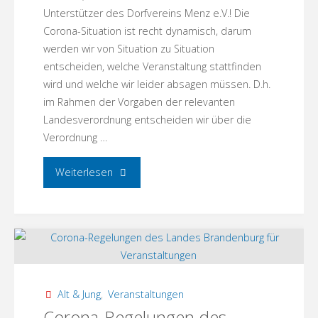
Unterstützer des Dorfvereins Menz e.V.! Die
Läpple
Corona-Situation ist recht dynamisch, darum
werden wir von Situation zu Situation
und
entscheiden, welche Veranstaltung stattfinden
wird und welche wir leider absagen müssen. D.h.
Torsten
im Rahmen der Vorgaben der relevanten
Schulz"
Landesverordnung entscheiden wir über die
Verordnung …
"Corona
Weiterlesen
und
der
Dorfverein!"
Alt & Jung
,
Veranstaltungen
Corona-Regelungen des