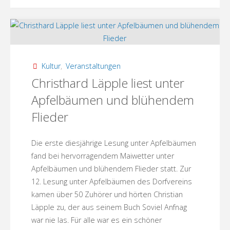
in
Menz
vom
Kultur
,
Veranstaltungen
Christhard Läpple liest unter
24.-26.
Apfelbäumen und blühendem
Juni!"
Flieder
Die erste diesjährige Lesung unter Apfelbäumen
fand bei hervorragendem Maiwetter unter
Apfelbäumen und blühendem Flieder statt. Zur
12. Lesung unter Apfelbäumen des Dorfvereins
kamen über 50 Zuhörer und hörten Christian
Läpple zu, der aus seinem Buch Soviel Anfnag
war nie las. Für alle war es ein schöner