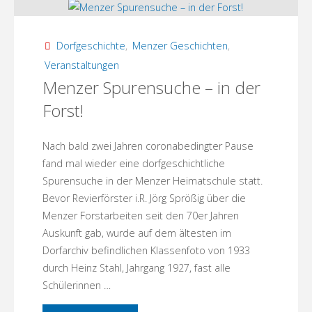
des
Landes
Dorfgeschichte
,
Menzer Geschichten
,
Brandenburg
Veranstaltungen
Menzer Spurensuche – in der
für
Forst!
Veranstaltungen"
Nach bald zwei Jahren coronabedingter Pause
fand mal wieder eine dorfgeschichtliche
Spurensuche in der Menzer Heimatschule statt.
Bevor Revierförster i.R. Jörg Sprößig über die
Menzer Forstarbeiten seit den 70er Jahren
Auskunft gab, wurde auf dem ältesten im
Dorfarchiv befindlichen Klassenfoto von 1933
durch Heinz Stahl, Jahrgang 1927, fast alle
Schülerinnen …