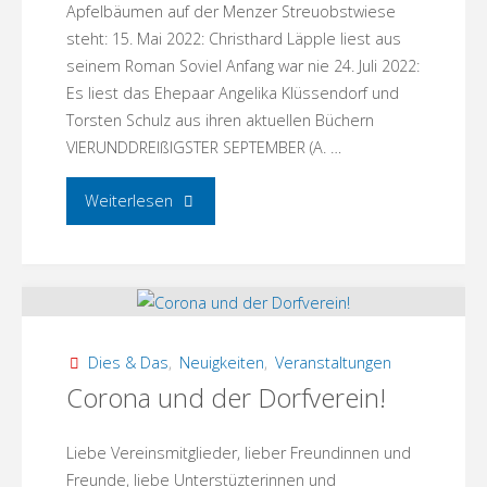
Apfelbäumen auf der Menzer Streuobstwiese
steht: 15. Mai 2022: Christhard Läpple liest aus
seinem Roman Soviel Anfang war nie 24. Juli 2022:
Es liest das Ehepaar Angelika Klüssendorf und
Torsten Schulz aus ihren aktuellen Büchern
VIERUNDDREIßIGSTER SEPTEMBER (A. …
"Lesung
Weiterlesen
unter
Apfelbäumen
2022:
Dies & Das
,
Neuigkeiten
,
Veranstaltungen
Angelika
Corona und der Dorfverein!
Klüssendorf,
Liebe Vereinsmitglieder, lieber Freundinnen und
Christhard
Freunde, liebe Unterstüzterinnen und