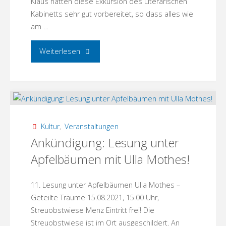
Klaus hatten diese Exkursion des Literarischen
Kabinetts sehr gut vorbereitet, so dass alles wie
am …
"Besuch
Weiterlesen
im
Fritz-
Reuter-
Kultur
,
Veranstaltungen
Literaturmuseum"
Ankündigung: Lesung unter
Apfelbäumen mit Ulla Mothes!
11. Lesung unter Apfelbäumen Ulla Mothes –
Geteilte Träume 15.08.2021, 15.00 Uhr,
Streuobstwiese Menz Eintritt frei! Die
Streuobstwiese ist im Ort ausgeschildert. An