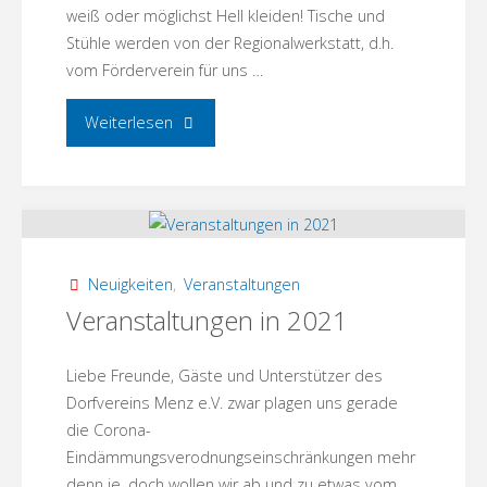
weiß oder möglichst Hell kleiden! Tische und
Stühle werden von der Regionalwerkstatt, d.h.
vom Förderverein für uns …
"Picknick
Weiterlesen
in
Weiß,
no.
Neuigkeiten
,
Veranstaltungen
VII"
Veranstaltungen in 2021
Liebe Freunde, Gäste und Unterstützer des
Dorfvereins Menz e.V. zwar plagen uns gerade
die Corona-
Eindämmungsverodnungseinschränkungen mehr
denn je, doch wollen wir ab und zu etwas vom