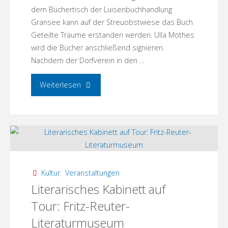
dem Büchertisch der Luisenbuchhandlung
Gransee kann auf der Streuobstwiese das Buch
Geteilte Träume erstanden werden. Ulla Mothes
wird die Bücher anschließend signieren.
Nachdem der Dorfverein in den …
"Ankündigung:
Weiterlesen
Lesung
unter
Apfelbäumen
mit
Kultur
,
Veranstaltungen
Literarisches Kabinett auf
Ulla
Tour: Fritz-Reuter-
Mothes!"
Literaturmuseum