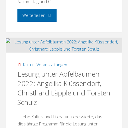
Nachmittag und C. …
"Christhard
Weiterlesen
Läpple
liest
unter
Apfelbäumen
Kultur
,
Veranstaltungen
Lesung unter Apfelbäumen
und
2022: Angelika Klüssendorf,
blühendem
Christhard Läpple und Torsten
Schulz
Flieder"
Liebe Kultur- und Literaturinteressierte, das
diesjährige Programm für die Lesung unter