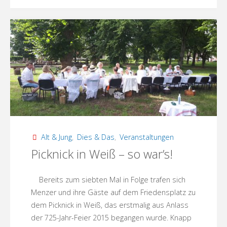
am
Sonntag
und
Dienstabend
in
der
Alt & Jung
,
Dies & Das
,
Veranstaltungen
Picknick in Weiß – so war’s!
Heimatschule!"
Bereits zum siebten Mal in Folge trafen sich
Menzer und ihre Gäste auf dem Friedensplatz zu
dem Picknick in Weiß, das erstmalig aus Anlass
der 725-Jahr-Feier 2015 begangen wurde. Knapp