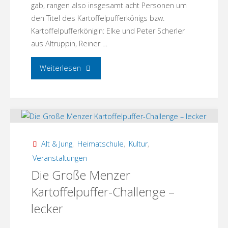
gab, rangen also insgesamt acht Personen um
den Titel des Kartoffelpufferkönigs bzw.
Kartoffelpufferkönigin: Elke und Peter Scherler
aus Altruppin, Reiner …
"Das
Weiterlesen
war
Die
Große
Alt & Jung
,
Heimatschule
,
Kultur
,
Menzer
Veranstaltungen
Die Große Menzer
Kartoffelpuffer-
Kartoffelpuffer-Challenge –
Challenge"
lecker