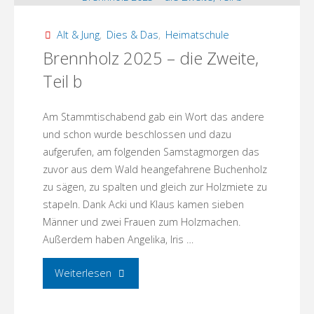
die
Alt & Jung
,
Dies & Das
,
Heimatschule
Zweite,
Brennholz 2025 – die Zweite,
Teil b
Teil
c"
Am Stammtischabend gab ein Wort das andere
und schon wurde beschlossen und dazu
aufgerufen, am folgenden Samstagmorgen das
zuvor aus dem Wald heangefahrene Buchenholz
zu sägen, zu spalten und gleich zur Holzmiete zu
stapeln. Dank Acki und Klaus kamen sieben
Männer und zwei Frauen zum Holzmachen.
Außerdem haben Angelika, Iris …
"Brennholz
Weiterlesen
2025