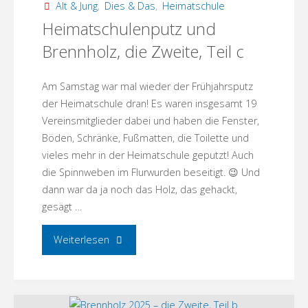
Alt & Jung
,
Dies & Das
,
Heimatschule
Herbstputz
Heimatschulenputz und
Brennholz, die Zweite, Teil c
in
der
Am Samstag war mal wieder der Frühjahrsputz
der Heimatschule dran! Es waren insgesamt 19
Heimatschule!"
Vereinsmitglieder dabei und haben die Fenster,
Böden, Schränke, Fußmatten, die Toilette und
vieles mehr in der Heimatschule geputzt! Auch
die Spinnweben im Flurwurden beseitigt. 😉 Und
dann war da ja noch das Holz, das gehackt,
gesägt …
"Heimatschulenputz
Weiterlesen
und
Brennholz,