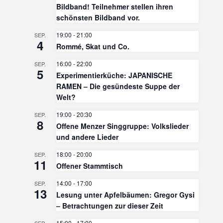
Bildband! Teilnehmer stellen ihren
schönsten Bildband vor.
19:00
-
21:00
SEP.
4
Rommé, Skat und Co.
16:00
-
22:00
SEP.
5
Experimentierküche: JAPANISCHE
RAMEN – Die gesündeste Suppe der
Welt?
19:00
-
20:30
SEP.
8
Offene Menzer Singgruppe: Volkslieder
und andere Lieder
18:00
-
20:00
SEP.
11
Offener Stammtisch
14:00
-
17:00
SEP.
13
Lesung unter Apfelbäumen: Gregor Gysi
– Betrachtungen zur dieser Zeit
15:00
-
17:00