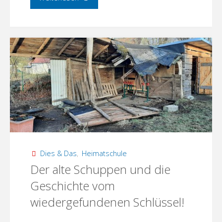
und
Gartenparty
mit
der
Experimentierküche!"
Dies & Das
,
Heimatschule
Der alte Schuppen und die
Geschichte vom
wiedergefundenen Schlüssel!