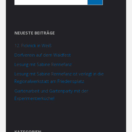
NEUESTE BEITRÄGE
12. Picknick in Weiß
Dorfverein auf dem Waldfest
Lesung mit Sabine Rennefanz
Lesung mit Sabine Rennefanz ist verlegt in die
Regionalwerkstatt am Friedensplatz
Gartenarbeit und Gartenparty mit der
Experimentierküche!
KATEGORIEN