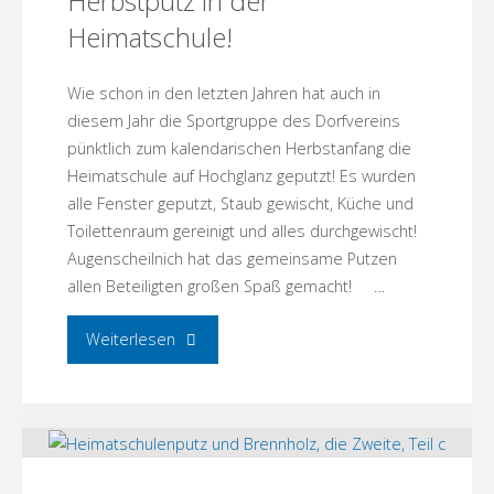
Herbstputz in der
Heimatschule!
vom
Wie schon in den letzten Jahren hat auch in
wiedergefundenen
diesem Jahr die Sportgruppe des Dorfvereins
Schlüssel!"
pünktlich zum kalendarischen Herbstanfang die
Heimatschule auf Hochglanz geputzt! Es wurden
alle Fenster geputzt, Staub gewischt, Küche und
Toilettenraum gereinigt und alles durchgewischt!
Augenscheilnich hat das gemeinsame Putzen
allen Beteiligten großen Spaß gemacht! …
"Sportgruppe
Weiterlesen
sorgt
für
den