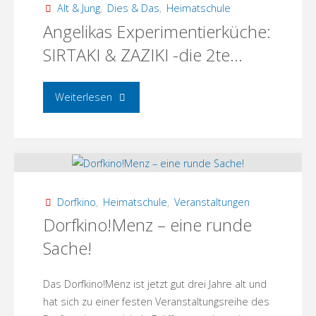
Alt & Jung
,
Dies & Das
,
Heimatschule
Challenge
Angelikas Experimentierküche:
SIRTAKI & ZAZIKI -die 2te…
–
lecker"
"Angelikas
Weiterlesen
Experimentierküche:
SIRTAKI
&
Dorfkino
,
Heimatschule
,
Veranstaltungen
ZAZIKI
Dorfkino!Menz – eine runde
Sache!
-
die
Das Dorfkino!Menz ist jetzt gut drei Jahre alt und
hat sich zu einer festen Veranstaltungsreihe des
2te…"