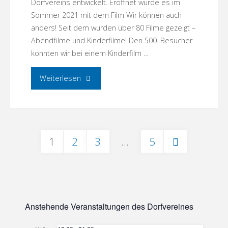
Dorfvereins entwickelt. Eröffnet wurde es im
Sommer 2021 mit dem Film Wir können auch
anders! Seit dem wurden über 80 Filme gezeigt –
Abendfilme und Kinderfilme! Den 500. Besucher
konnten wir bei einem Kinderfilm …
"Dorfkino!Menz
Weiterlesen
–
eine
1
2
3
…
5
runde
Seitennummerierung
Sache!"
der
Anstehende Veranstaltungen des Dorfvereines
Beiträge