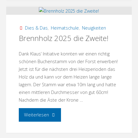
–
die
Dies & Das
,
Heimatschule
,
Neuigkeiten
Zweite,
Brennholz 2025 die Zweite!
Teil
Dank Klaus‘ Initiative konnten wir einen richtig
b"
schönen Buchenstamm von der Forst erwerben!
Jetzt ist für die nächsten drei Heizperioden das
Holz da und kann vor dem Heizen lange lange
lagern. Der Stamm war etwa 10m lang und hatte
einen mittleren Durchmesser von gut 60cm!
Nachdem die Äste der Krone …
"Brennholz
Weiterlesen
2025