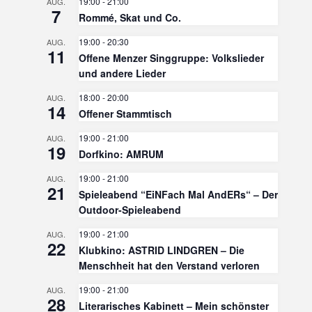
19:00
-
21:00
AUG.
7
Rommé, Skat und Co.
19:00
-
20:30
AUG.
11
Offene Menzer Singgruppe: Volkslieder
und andere Lieder
18:00
-
20:00
AUG.
14
Offener Stammtisch
19:00
-
21:00
AUG.
19
Dorfkino: AMRUM
19:00
-
21:00
AUG.
21
Spieleabend “EiNFach Mal AndERs“ – Der
Outdoor-Spieleabend
19:00
-
21:00
AUG.
22
Klubkino: ASTRID LINDGREN – Die
Menschheit hat den Verstand verloren
19:00
-
21:00
AUG.
28
Literarisches Kabinett – Mein schönster