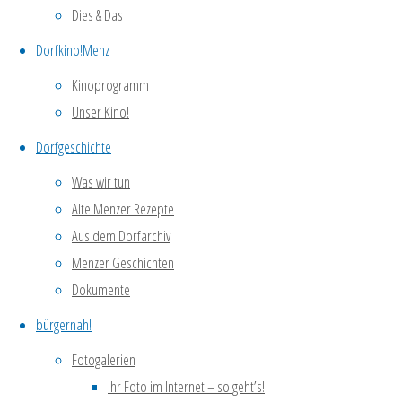
Dies & Das
12. Picknick in Weiß
Dorfkino!Menz
Dorfverein auf dem Waldfest
Kinoprogramm
Lesung mit Sabine Rennefanz
Unser Kino!
Lesung mit Sabine Rennefanz ist verlegt in die Region
Gartenarbeit und Gartenparty mit der Experimentierk
Dorfgeschichte
Kategorien
Was wir tun
Alte Menzer Rezepte
Alt & Jung
Aus dem Dorfarchiv
Dies & Das
Menzer Geschichten
Dorfcafé
Dokumente
Dorfgeschichte
Dorfkino
bürgernah!
Dorfpflege
Fotogalerien
Heimatschule
Ihr Foto im Internet – so geht’s!
Keiner Kategorie zugeordnet