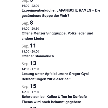
Sep.
16:00
-
22:00
Experimentierküche: JAPANISCHE RAMEN – Die
gesündeste Suppe der Welt?
8
Sep.
19:00
-
20:30
Offene Menzer Singgruppe: Volkslieder und
andere Lieder
11
Sep.
18:00
-
20:00
Offener Stammtisch
13
Sep.
14:00
-
17:00
Lesung unter Apfelbäumen: Gregor Gysi –
Betrachtungen zur dieser Zeit
15
Sep.
15:00
-
17:00
Schwatzen bei Kaffee & Tee im Dorfcafé –
Thema wird noch bekannt gegeben!