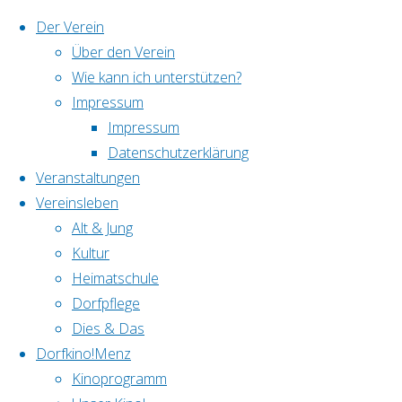
Der Verein
Über den Verein
Skip
Wie kann ich unterstützen?
to
Home
Seite
Impressum
content
Impressum
« Alle Veranstaltungen
Datenschutzerklärung
Veranstaltungen
Vereinsleben
Die Experimentierküche – 
Alt & Jung
Kultur
Heimatschule
5. Dezember | 16:00
-
21:00
Dorfpflege
Dies & Das
«
Rommé, Skat und Co.
Dorfkino!Menz
Offene Menzer Singgruppe: Advents- un
Kinoprogramm