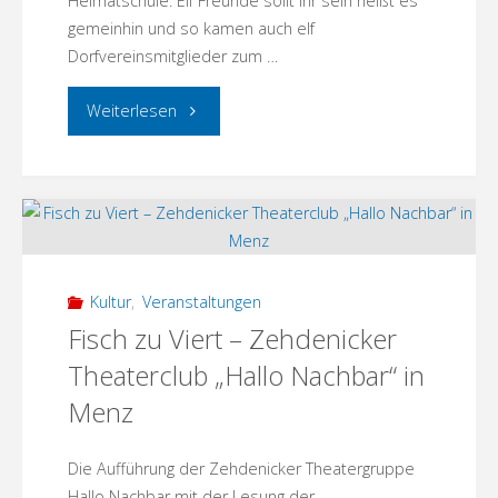
Heimatschule. Elf Freunde sollt ihr sein heißt es
gemeinhin und so kamen auch elf
Friedensplatz"
Dorfvereinsmitglieder zum …
"Gartenarbeit
Weiterlesen
und
Gartenparty
mit
der
Kultur
,
Veranstaltungen
Fisch zu Viert – Zehdenicker
Experimentierküche!"
Theaterclub „Hallo Nachbar“ in
Menz
Die Aufführung der Zehdenicker Theatergruppe
Hallo Nachbar mit der Lesung der