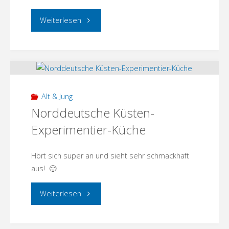
"MENZER
Weiterlesen
KOCH
INITIATIVE
mit
Alt & Jung
köstlichem
Norddeutsche Küsten-
Experimentier-Küche
Start
ins
Hört sich super an und sieht sehr schmackhaft
aus! 🙂
Jahr!"
"Norddeutsche
Weiterlesen
Küsten-