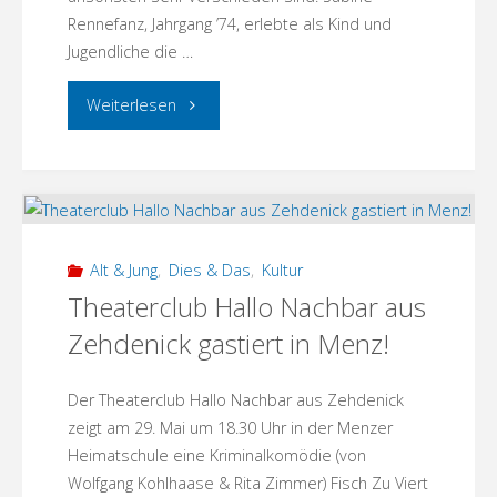
Rennefanz, Jahrgang ’74, erlebte als Kind und
Jugendliche die …
"Lesung
Weiterlesen
unter
Apfelbäumen:
Sabine
Alt & Jung
,
Dies & Das
,
Kultur
Rennefanz
Theaterclub Hallo Nachbar aus
Zehdenick gastiert in Menz!
und
Gregor
Der Theaterclub Hallo Nachbar aus Zehdenick
zeigt am 29. Mai um 18.30 Uhr in der Menzer
Gysi"
Heimatschule eine Kriminalkomödie (von
Wolfgang Kohlhaase & Rita Zimmer) Fisch Zu Viert