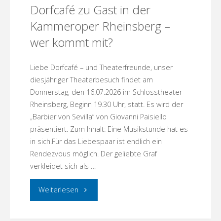
Dorfcafé zu Gast in der
Kammeroper Rheinsberg –
wer kommt mit?
Liebe Dorfcafé – und Theaterfreunde, unser
diesjähriger Theaterbesuch findet am
Donnerstag, den 16.07.2026 im Schlosstheater
Rheinsberg, Beginn 19.30 Uhr, statt. Es wird der
„Barbier von Sevilla“ von Giovanni Paisiello
präsentiert. Zum Inhalt: Eine Musikstunde hat es
in sich.Für das Liebespaar ist endlich ein
Rendezvous möglich. Der geliebte Graf
verkleidet sich als …
"Dorfcafé
Weiterlesen
zu