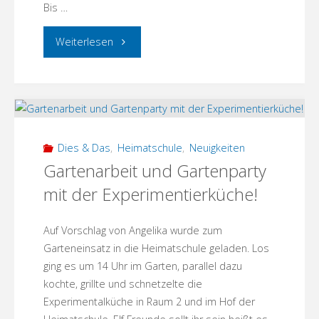
Bis …
"Lesung
Weiterlesen
mit
Sabine
Rennefanz
Dies & Das
,
Heimatschule
,
Neuigkeiten
ist
Gartenarbeit und Gartenparty
mit der Experimentierküche!
verlegt
in
Auf Vorschlag von Angelika wurde zum
Garteneinsatz in die Heimatschule geladen. Los
die
ging es um 14 Uhr im Garten, parallel dazu
kochte, grillte und schnetzelte die
Regionalwerkstatt
Experimentalküche in Raum 2 und im Hof der
am