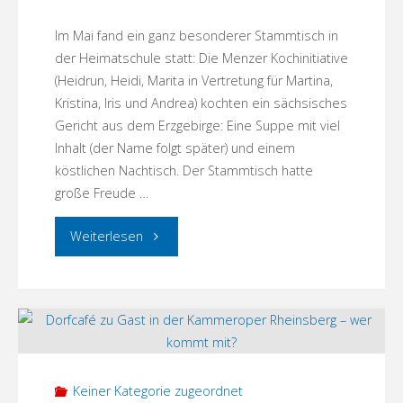
„Hallo
Im Mai fand ein ganz besonderer Stammtisch in
der Heimatschule statt: Die Menzer Kochinitiative
Nachbar“
(Heidrun, Heidi, Marita in Vertretung für Martina,
Kristina, Iris und Andrea) kochten ein sächsisches
in
Gericht aus dem Erzgebirge: Eine Suppe mit viel
Menz"
Inhalt (der Name folgt später) und einem
köstlichen Nachtisch. Der Stammtisch hatte
große Freude …
"Menzer
Weiterlesen
Kochinitiative
trifft
Stammtsich"
Keiner Kategorie zugeordnet