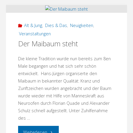
Gast
in
Alt & Jung
,
Dies & Das
,
Neuigkeiten
,
der
Veranstaltungen
Der Maibaum steht
Kammeroper
Rheinsberg
Die kleine Tradition wurde nun bereits zum 8en
Male begangen und hat sich sehr schön
–
entwickelt. Hans-Jürgen organiserte den
Maibaum in bekannter Qualität: Kranz und
wer
Zunftzeichen wurden angebracht und der Baum
wurde wieder mit Hilfe von Manneskraft aus
kommt
Neuroofen durch Florian Quade und Alexander
mit?"
Schulz schnell aufgestellt. Unter Zuhilfenahme
des …
"Der
Weiterlesen