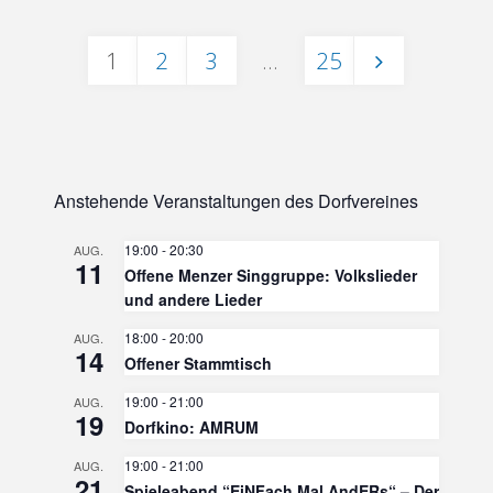
Experimentier-
1
2
3
…
25
Küche"
Seitennummerierung
der
Anstehende Veranstaltungen des Dorfvereines
Beiträge
19:00
-
20:30
AUG.
11
Offene Menzer Singgruppe: Volkslieder
und andere Lieder
18:00
-
20:00
AUG.
14
Offener Stammtisch
19:00
-
21:00
AUG.
19
Dorfkino: AMRUM
19:00
-
21:00
AUG.
21
Spieleabend “EiNFach Mal AndERs“ – Der