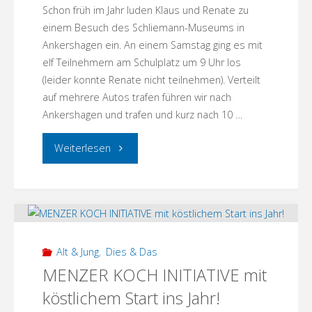
Schon früh im Jahr luden Klaus und Renate zu
einem Besuch des Schliemann-Museums in
Ankershagen ein. An einem Samstag ging es mit
elf Teilnehmern am Schulplatz um 9 Uhr los
(leider konnte Renate nicht teilnehmen). Verteilt
auf mehrere Autos trafen führen wir nach
Ankershagen und trafen und kurz nach 10 …
"Besuch
Weiterlesen
im
Schliemann-
Museum
Alt & Jung
,
Dies & Das
in
MENZER KOCH INITIATIVE mit
köstlichem Start ins Jahr!
Ankershagen"