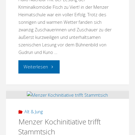
Kriminalkomödie Fisch zu Viert! in der Menzer
Heimatschule war ein voller Erfolg. Trotz des
sonnigen und warmen Wetter fanden sich
zwanzig Zuschauerinnen und Zuschauer zu der
äußerst kurzweiligen und unterhaltsamen
szenischen Lesung vor dem Bühnenbild von
Gudrun und Kuno …
"Fisch
Weiterlesen
zu
Viert
–
Alt & Jung
Zehdenicker
Menzer Kochinitiative trifft
Stammtsich
Theaterclub