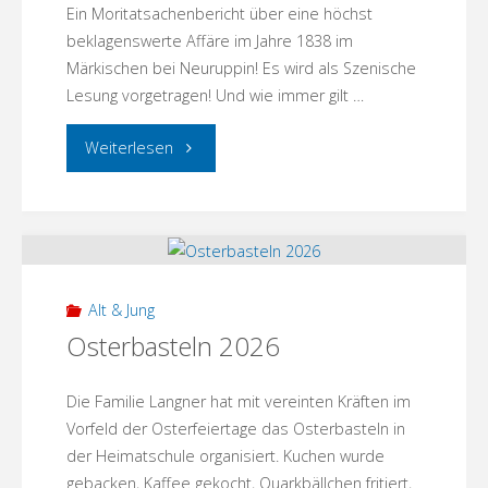
Ein Moritatsachenbericht über eine höchst
beklagenswerte Affäre im Jahre 1838 im
Märkischen bei Neuruppin! Es wird als Szenische
Lesung vorgetragen! Und wie immer gilt …
"Theaterclub
Weiterlesen
Hallo
Nachbar
aus
Alt & Jung
Zehdenick
Osterbasteln 2026
gastiert
Die Familie Langner hat mit vereinten Kräften im
in
Vorfeld der Osterfeiertage das Osterbasteln in
der Heimatschule organisiert. Kuchen wurde
Menz!"
gebacken, Kaffee gekocht, Quarkbällchen fritiert,