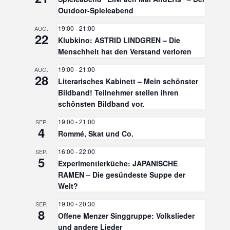
Outdoor-Spieleabend
19:00
-
21:00
AUG.
22
Klubkino: ASTRID LINDGREN – Die
Menschheit hat den Verstand verloren
19:00
-
21:00
AUG.
28
Literarisches Kabinett – Mein schönster
Bildband! Teilnehmer stellen ihren
schönsten Bildband vor.
19:00
-
21:00
SEP.
4
Rommé, Skat und Co.
16:00
-
22:00
SEP.
5
Experimentierküche: JAPANISCHE
RAMEN – Die gesündeste Suppe der
Welt?
19:00
-
20:30
SEP.
8
Offene Menzer Singgruppe: Volkslieder
und andere Lieder