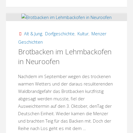
Große
Menzer
Kartoffelpuffer-
Alt & Jung
,
Dorfgeschichte
,
Kultur
,
Menzer
Challenge
Geschichten
Brotbacken im Lehmbackofen
–
in Neuroofen
lecker"
Nachdem im September wegen des trockenen
warmen Wetters und der daraus resuliterenden
Waldbrandgefahr das Brotbacken kurzfristig
abgesagt werden musste, fiel der
Ausweichtermin auf den 3. Oktober, denTag der
Deutschen Einheit. Wieder kamen die Menzer
und brachten Teig für das Backen mit. Doch der
Reihe nach Los geht es mit dem …