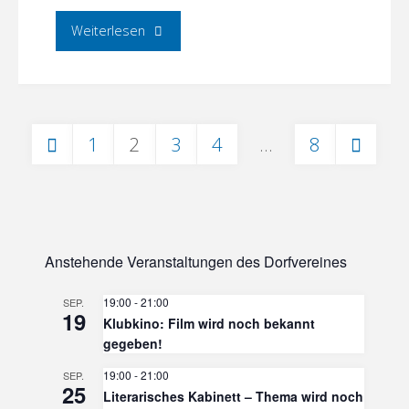
"Brotbacken
Weiterlesen
im
Lehmbackofen
1
2
3
4
…
8
in
Seitennummerierung
Neuroofen"
der
Anstehende Veranstaltungen des Dorfvereines
Beiträge
19:00
-
21:00
SEP.
19
Klubkino: Film wird noch bekannt
gegeben!
19:00
-
21:00
SEP.
25
Literarisches Kabinett – Thema wird noch