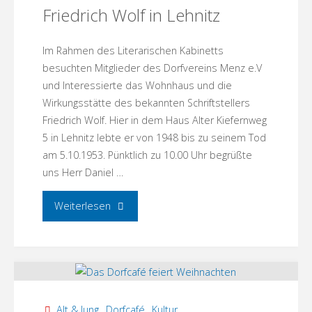
Friedrich Wolf in Lehnitz
Im Rahmen des Literarischen Kabinetts
besuchten Mitglieder des Dorfvereins Menz e.V
und Interessierte das Wohnhaus und die
Wirkungsstätte des bekannten Schriftstellers
Friedrich Wolf. Hier in dem Haus Alter Kiefernweg
5 in Lehnitz lebte er von 1948 bis zu seinem Tod
am 5.10.1953. Pünktlich zu 10.00 Uhr begrüßte
uns Herr Daniel …
"Das
Weiterlesen
Literarische
Kabinett
auf
Alt & Jung
,
Dorfcafé
,
Kultur