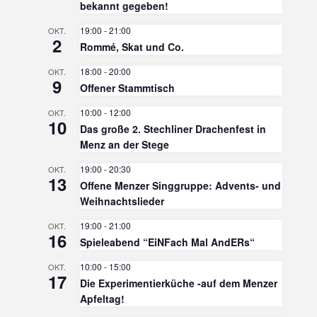
bekannt gegeben!
19:00
-
21:00
OKT.
2
Rommé, Skat und Co.
18:00
-
20:00
OKT.
9
Offener Stammtisch
10:00
-
12:00
OKT.
10
Das große 2. Stechliner Drachenfest in
Menz an der Stege
19:00
-
20:30
OKT.
13
Offene Menzer Singgruppe: Advents- und
Weihnachtslieder
19:00
-
21:00
OKT.
16
Spieleabend “EiNFach Mal AndERs“
10:00
-
15:00
OKT.
17
Die Experimentierküche -auf dem Menzer
Apfeltag!