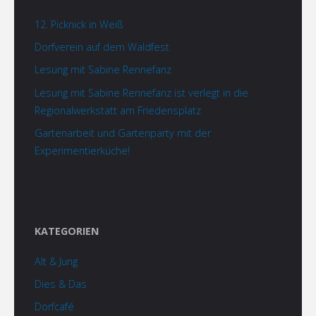
12. Picknick in Weiß
Dorfverein auf dem Waldfest
Lesung mit Sabine Rennefanz
Lesung mit Sabine Rennefanz ist verlegt in die
Regionalwerkstatt am Friedensplatz
Gartenarbeit und Gartenparty mit der
Experimentierküche!
KATEGORIEN
Alt & Jung
Dies & Das
Dorfcafé