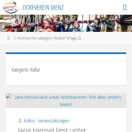
Skip
DORFVEREIN MENZ
to
content
Home
Archive for category "Kultur"
(Page 2)
Kategorie:
Kultur
Kultur
,
Veranstaltungen
Jana Hensel liest unter