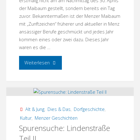
erstmalig nicht am am Nachmittag des 30. Aprils
der Maibaum gestellt, sondern bereits ein Tag
zuvor. Bekanntermaßen ist der Menzer Maibaum
mit „Zunftzeichen“ früherer und aktueller in Menz
ansässiger Berufe geschmückt und jedes Jahr
kommen eines oder zwei dazu. Dieses Jahr
waren es die …
"Maibaumstellen!"
Weiterlesen
Alt & Jung
,
Dies & Das
,
Dorfgeschichte
,
Kultur
,
Menzer Geschichten
Spurensuche: Lindenstraße
Teil II