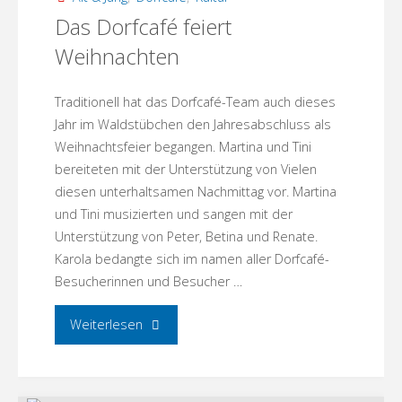
Exkursion
Das Dorfcafé feiert
Weihnachten
in
der
Traditionell hat das Dorfcafé-Team auch dieses
Jahr im Waldstübchen den Jahresabschluss als
Gedenkstätte
Weihnachtsfeier begangen. Martina und Tini
bereiteten mit der Unterstützung von Vielen
Friedrich
diesen unterhaltsamen Nachmittag vor. Martina
Wolf
und Tini musizierten und sangen mit der
Unterstützung von Peter, Betina und Renate.
in
Karola bedangte sich im namen aller Dorfcafé-
Besucherinnen und Besucher …
Lehnitz"
"Das
Weiterlesen
Dorfcafé
feiert