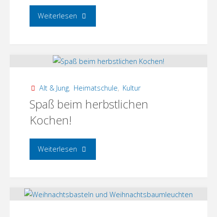
"Einweihung
Weiterlesen
Menzer
Tafel
zum
Alt & Jung
,
Heimatschule
,
Kultur
Historienwanderweg
Spaß beim herbstlichen
Kochen!
1806!"
"Spaß
Weiterlesen
beim
herbstlichen
Kochen!"