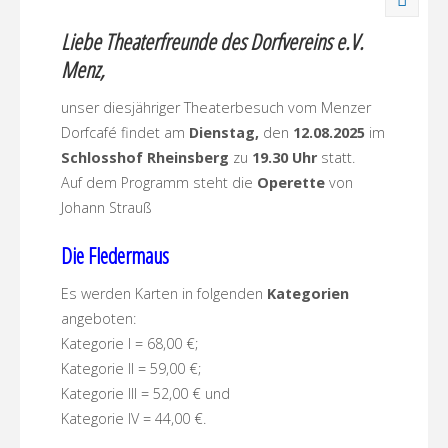
unter
Liebe Theaterfreunde des Dorfvereins e.V.
Apfelbäumen:
Menz,
Wie
unser diesjähriger Theaterbesuch vom Menzer
Dorfcafé findet am
Dienstag,
den
12.08.2025
im
alles
Schlosshof Rheinsberg
zu
19.30 Uhr
statt.
Auf dem Programm steht die
Operette
von
anders
Johann Strauß
bleibt!"
Die Fledermaus
Es werden Karten in folgenden
Kategorien
angeboten:
Kategorie I = 68,00 €;
Kategorie II = 59,00 €;
Kategorie III = 52,00 € und
Kategorie IV = 44,00 €.