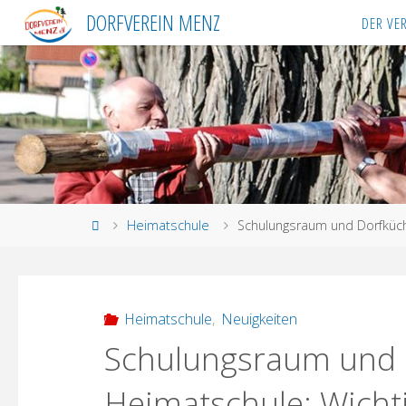
Skip
DORFVEREIN MENZ
DER VE
to
content
Home
Heimatschule
Schulungsraum und Dorfküche
Heimatschule
,
Neuigkeiten
Schulungsraum und 
Heimatschule: Wichti