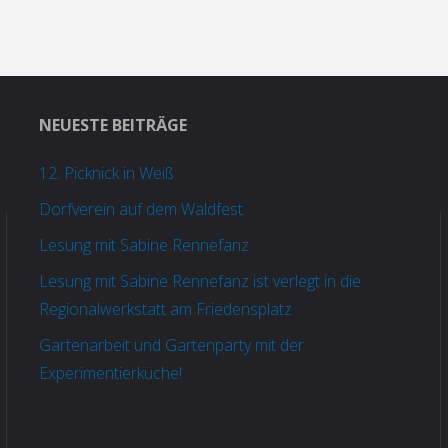
NEUESTE BEITRÄGE
12. Picknick in Weiß
Dorfverein auf dem Waldfest
Lesung mit Sabine Rennefanz
Lesung mit Sabine Rennefanz ist verlegt in die
Regionalwerkstatt am Friedensplatz
Gartenarbeit und Gartenparty mit der
Experimentierküche!