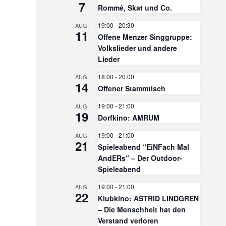
7
Rommé, Skat und Co.
19:00
-
20:30
AUG.
11
Offene Menzer Singgruppe:
Volkslieder und andere
Lieder
18:00
-
20:00
AUG.
14
Offener Stammtisch
19:00
-
21:00
AUG.
19
Dorfkino: AMRUM
19:00
-
21:00
AUG.
21
Spieleabend “EiNFach Mal
AndERs“ – Der Outdoor-
Spieleabend
19:00
-
21:00
AUG.
22
Klubkino: ASTRID LINDGREN
– Die Menschheit hat den
Verstand verloren