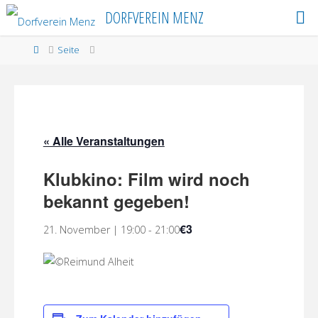
Skip
DORFVEREIN MENZ
to
content
Home
Seite
« Alle Veranstaltungen
Klubkino: Film wird noch
bekannt gegeben!
€3
21. November | 19:00
-
21:00