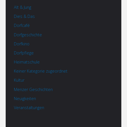
Alt & Jung
Dies & Das
Dorfcafé
Dorfgeschichte
Dorfkino
Dorfpflege
Heimatschule
Keiner Kategorie zugeordnet
Kultur
Menzer Geschichten
Neuigkeiten
Veranstaltungen