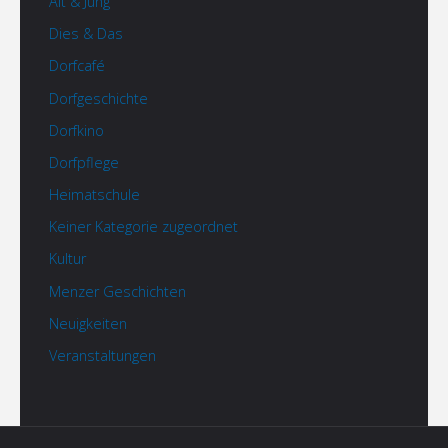
Alt & Jung
Dies & Das
Dorfcafé
Dorfgeschichte
Dorfkino
Dorfpflege
Heimatschule
Keiner Kategorie zugeordnet
Kultur
Menzer Geschichten
Neuigkeiten
Veranstaltungen