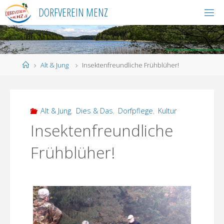
Skip
DORFVEREIN MENZ
to
content
Home
Alt & Jung
Insektenfreundliche Frühblüher!
Alt & Jung
,
Dies & Das
,
Dorfpflege
,
Kultur
Insektenfreundliche
Frühblüher!