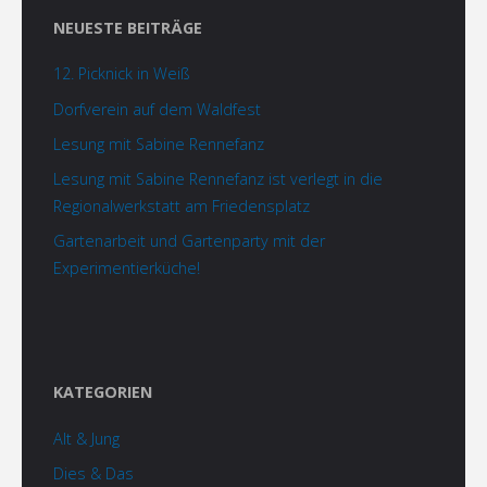
NEUESTE BEITRÄGE
12. Picknick in Weiß
Dorfverein auf dem Waldfest
Lesung mit Sabine Rennefanz
Lesung mit Sabine Rennefanz ist verlegt in die
Regionalwerkstatt am Friedensplatz
Gartenarbeit und Gartenparty mit der
Experimentierküche!
KATEGORIEN
Alt & Jung
Dies & Das