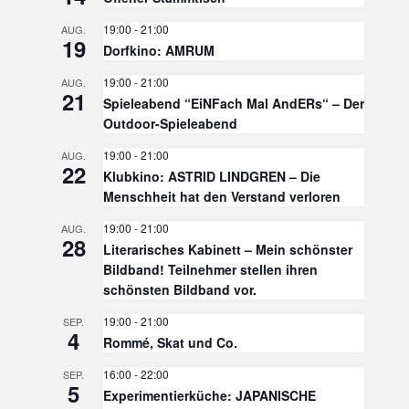
19:00
-
21:00
AUG.
19
Dorfkino: AMRUM
19:00
-
21:00
AUG.
21
Spieleabend “EiNFach Mal AndERs“ – Der
Outdoor-Spieleabend
19:00
-
21:00
AUG.
22
Klubkino: ASTRID LINDGREN – Die
Menschheit hat den Verstand verloren
19:00
-
21:00
AUG.
28
Literarisches Kabinett – Mein schönster
Bildband! Teilnehmer stellen ihren
schönsten Bildband vor.
19:00
-
21:00
SEP.
4
Rommé, Skat und Co.
16:00
-
22:00
SEP.
5
Experimentierküche: JAPANISCHE