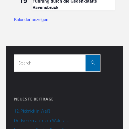
19
Führung durch die Gedenkstätte
Ravensbrück
Kalender anzeigen
Search
Search
for:
NEUESTE BEITRÄGE
12. Picknick in Weiß
Dorfverein auf dem Waldfest