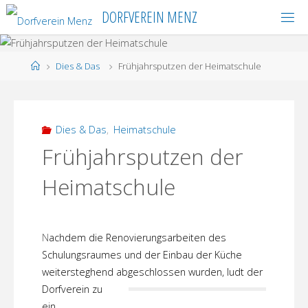
Skip
DORFVEREIN MENZ
to
content
Home
Dies & Das
Frühjahrsputzen der Heimatschule
Dies & Das
,
Heimatschule
Frühjahrsputzen der
Heimatschule
N
achdem die Renovierungsarbeiten des
Schulungsraumes und der Einbau der Küche
weitersteghend abgeschlossen wurden, ludt der
Dorfverein
zu
ein