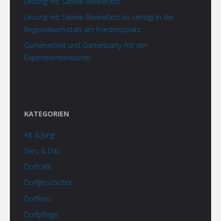
Lesung mit Sabine Rennefanz
Lesung mit Sabine Rennefanz ist verlegt in die
Regionalwerkstatt am Friedensplatz
Gartenarbeit und Gartenparty mit der
Experimentierküche!
KATEGORIEN
Alt & Jung
Dies & Das
Dorfcafé
Dorfgeschichte
Dorfkino
Dorfpflege