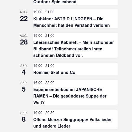
Outdoor-Spieleabend
19:00
-
21:00
AUG.
22
Klubkino: ASTRID LINDGREN – Die
Menschheit hat den Verstand verloren
19:00
-
21:00
AUG.
28
Literarisches Kabinett – Mein schönster
Bildband! Teilnehmer stellen ihren
schönsten Bildband vor.
19:00
-
21:00
SEP.
4
Rommé, Skat und Co.
16:00
-
22:00
SEP.
5
Experimentierküche: JAPANISCHE
RAMEN – Die gesündeste Suppe der
Welt?
19:00
-
20:30
SEP.
8
Offene Menzer Singgruppe: Volkslieder
und andere Lieder