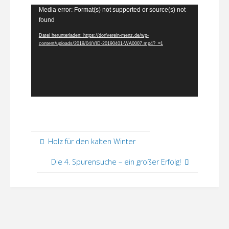
Video-
Media error: Format(s) not supported or source(s) not
found
Player
Datei herunterladen: https://dorfverein-menz.de/wp-
content/uploads/2019/04/VID-20190401-WA0007.mp4?_=1
Holz für den kalten Winter
Die 4. Spurensuche – ein großer Erfolg!