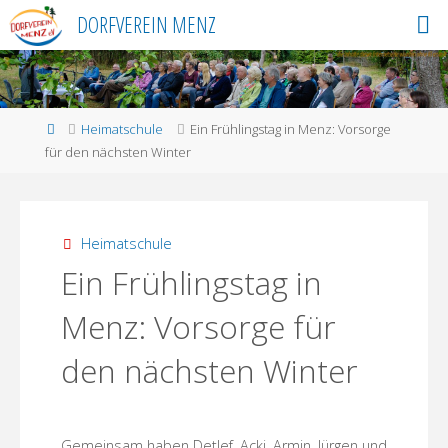
Skip
DORFVEREIN MENZ
to
content
Home
Heimatschule
Ein Frühlingstag in Menz: Vorsorge
für den nächsten Winter
Heimatschule
Ein Frühlingstag in
Menz: Vorsorge für
den nächsten Winter
Gemeinsam haben Detlef, Acki, Armin, Jürgen und