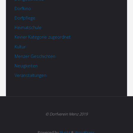
Dorfkino
Dorfpflege
Heimatschule
Keiner Kategorie zugeordnet
Kultur
Menzer Geschichten
Neuigkeiten
Veranstaltungen
© Dorfverein Menz 2019
Powered by
Fluida
&
WordPress.