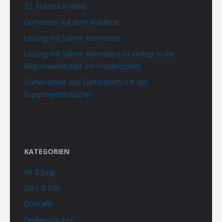
12. Picknick in Weiß
Dorfverein auf dem Waldfest
Lesung mit Sabine Rennefanz
Lesung mit Sabine Rennefanz ist verlegt in die
Regionalwerkstatt am Friedensplatz
Gartenarbeit und Gartenparty mit der
Experimentierküche!
KATEGORIEN
Alt & Jung
Dies & Das
Dorfcafé
Dorfgeschichte