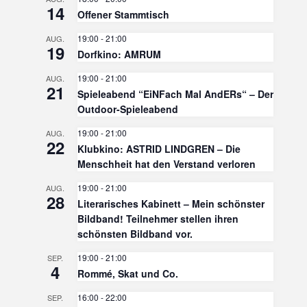
14
Offener Stammtisch
19:00
-
21:00
AUG.
19
Dorfkino: AMRUM
19:00
-
21:00
AUG.
21
Spieleabend “EiNFach Mal AndERs“ – Der
Outdoor-Spieleabend
19:00
-
21:00
AUG.
22
Klubkino: ASTRID LINDGREN – Die
Menschheit hat den Verstand verloren
19:00
-
21:00
AUG.
28
Literarisches Kabinett – Mein schönster
Bildband! Teilnehmer stellen ihren
schönsten Bildband vor.
19:00
-
21:00
SEP.
4
Rommé, Skat und Co.
16:00
-
22:00
SEP.