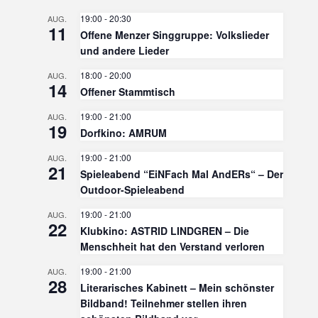
19:00
-
20:30
AUG.
11
Offene Menzer Singgruppe: Volkslieder
und andere Lieder
18:00
-
20:00
AUG.
14
Offener Stammtisch
19:00
-
21:00
AUG.
19
Dorfkino: AMRUM
19:00
-
21:00
AUG.
21
Spieleabend “EiNFach Mal AndERs“ – Der
Outdoor-Spieleabend
19:00
-
21:00
AUG.
22
Klubkino: ASTRID LINDGREN – Die
Menschheit hat den Verstand verloren
19:00
-
21:00
AUG.
28
Literarisches Kabinett – Mein schönster
Bildband! Teilnehmer stellen ihren