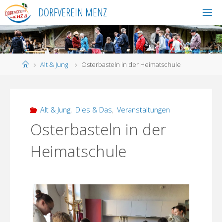
Skip
DORFVEREIN MENZ
to
content
Home
Alt & Jung
Osterbasteln in der Heimatschule
Alt & Jung
,
Dies & Das
,
Veranstaltungen
Osterbasteln in der
Heimatschule