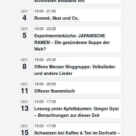
schönsten Bildband vor.
19:00
-
21:00
SEP.
4
Rommé, Skat und Co.
16:00
-
22:00
SEP.
5
Experimentierküche: JAPANISCHE
RAMEN – Die gesündeste Suppe der
Welt?
19:00
-
20:30
SEP.
8
Offene Menzer Singgruppe: Volkslieder
und andere Lieder
18:00
-
20:00
SEP.
11
Offener Stammtisch
14:00
-
17:00
SEP.
13
Lesung unter Apfelbäumen: Gregor Gysi
– Betrachtungen zur dieser Zeit
15:00
-
17:00
SEP.
15
Schwatzen bei Kaffee & Tee im Dorfcafé –