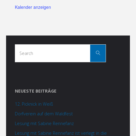
Kalender anzeigen
Search
Search
for:
NEUESTE BEITRÄGE
12. Picknick in Weiß
Dorfverein auf dem Waldfest
Lesung mit Sabine Rennefanz
Lesung mit Sabine Rennefanz ist verlegt in die