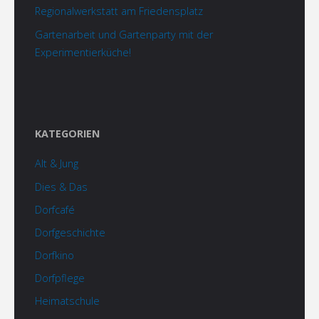
Regionalwerkstatt am Friedensplatz
Gartenarbeit und Gartenparty mit der
Experimentierküche!
KATEGORIEN
Alt & Jung
Dies & Das
Dorfcafé
Dorfgeschichte
Dorfkino
Dorfpflege
Heimatschule