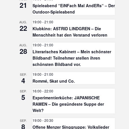
21
Spieleabend “EiNFach Mal AndERs“ – Der
Outdoor-Spieleabend
19:00
-
21:00
AUG.
22
Klubkino: ASTRID LINDGREN – Die
Menschheit hat den Verstand verloren
19:00
-
21:00
AUG.
28
Literarisches Kabinett – Mein schönster
Bildband! Teilnehmer stellen ihren
schönsten Bildband vor.
19:00
-
21:00
SEP.
4
Rommé, Skat und Co.
16:00
-
22:00
SEP.
5
Experimentierküche: JAPANISCHE
RAMEN – Die gesündeste Suppe der
Welt?
19:00
-
20:30
SEP.
8
Offene Menzer Singgruppe: Volkslieder