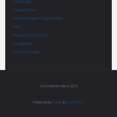
Dorfpflege
Heimatschule
Keiner Kategorie zugeordnet
Kultur
Menzer Geschichten
Neuigkeiten
Veranstaltungen
© Dorfverein Menz 2019
Powered by
Fluida
&
WordPress.