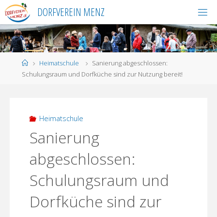
Skip
DORFVEREIN MENZ
to
content
Home
Heimatschule
Sanierung abgeschlossen:
Schulungsraum und Dorfküche sind zur Nutzung bereit!
Heimatschule
Sanierung
abgeschlossen:
Schulungsraum und
Dorfküche sind zur