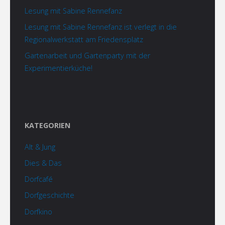
Lesung mit Sabine Rennefanz
Lesung mit Sabine Rennefanz ist verlegt in die
Regionalwerkstatt am Friedensplatz
Gartenarbeit und Gartenparty mit der
Experimentierküche!
KATEGORIEN
Alt & Jung
Dies & Das
Dorfcafé
Dorfgeschichte
Dorfkino