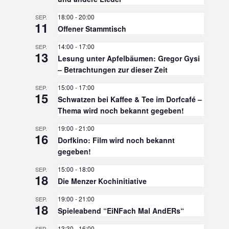
18:00
-
20:00
SEP.
11
Offener Stammtisch
14:00
-
17:00
SEP.
13
Lesung unter Apfelbäumen: Gregor Gysi
– Betrachtungen zur dieser Zeit
15:00
-
17:00
SEP.
15
Schwatzen bei Kaffee & Tee im Dorfcafé –
Thema wird noch bekannt gegeben!
19:00
-
21:00
SEP.
16
Dorfkino: Film wird noch bekannt
gegeben!
15:00
-
18:00
SEP.
18
Die Menzer Kochinitiative
19:00
-
21:00
SEP.
18
Spieleabend “EiNFach Mal AndERs“
13:30
-
16:00
SEP.