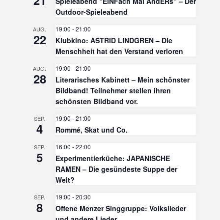
Spieleabend “EiNFach Mal AndERs“ – Der
Outdoor-Spieleabend
19:00
-
21:00
AUG.
22
Klubkino: ASTRID LINDGREN – Die
Menschheit hat den Verstand verloren
19:00
-
21:00
AUG.
28
Literarisches Kabinett – Mein schönster
Bildband! Teilnehmer stellen ihren
schönsten Bildband vor.
19:00
-
21:00
SEP.
4
Rommé, Skat und Co.
16:00
-
22:00
SEP.
5
Experimentierküche: JAPANISCHE
RAMEN – Die gesündeste Suppe der
Welt?
19:00
-
20:30
SEP.
8
Offene Menzer Singgruppe: Volkslieder
und andere Lieder