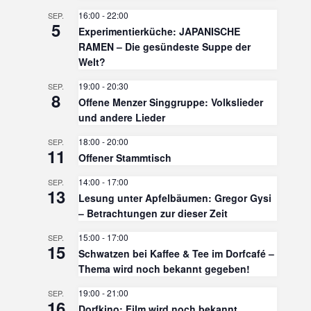
16:00
-
22:00
SEP.
5
Experimentierküche: JAPANISCHE
RAMEN – Die gesündeste Suppe der
Welt?
19:00
-
20:30
SEP.
8
Offene Menzer Singgruppe: Volkslieder
und andere Lieder
18:00
-
20:00
SEP.
11
Offener Stammtisch
14:00
-
17:00
SEP.
13
Lesung unter Apfelbäumen: Gregor Gysi
– Betrachtungen zur dieser Zeit
15:00
-
17:00
SEP.
15
Schwatzen bei Kaffee & Tee im Dorfcafé –
Thema wird noch bekannt gegeben!
19:00
-
21:00
SEP.
16
Dorfkino: Film wird noch bekannt