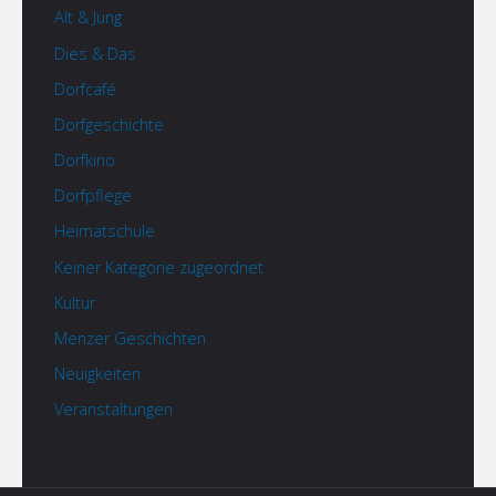
Alt & Jung
Dies & Das
Dorfcafé
Dorfgeschichte
Dorfkino
Dorfpflege
Heimatschule
Keiner Kategorie zugeordnet
Kultur
Menzer Geschichten
Neuigkeiten
Veranstaltungen