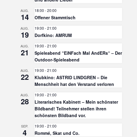
18:00
-
20:00
AUG.
14
Offener Stammtisch
19:00
-
21:00
AUG.
19
Dorfkino: AMRUM
19:00
-
21:00
AUG.
21
Spieleabend “EiNFach Mal AndERs“ – Der
Outdoor-Spieleabend
19:00
-
21:00
AUG.
22
Klubkino: ASTRID LINDGREN – Die
Menschheit hat den Verstand verloren
19:00
-
21:00
AUG.
28
Literarisches Kabinett – Mein schönster
Bildband! Teilnehmer stellen ihren
schönsten Bildband vor.
19:00
-
21:00
SEP.
4
Rommé, Skat und Co.