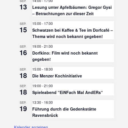
14:00
-
17:00
SEP.
13
Lesung unter Apfelbäumen: Gregor Gysi
– Betrachtungen zur dieser Zeit
15:00
-
17:00
SEP.
15
Schwatzen bei Kaffee & Tee im Dorfcafé –
Thema wird noch bekannt gegeben!
19:00
-
21:00
SEP.
16
Dorfkino: Film wird noch bekannt
gegeben!
15:00
-
18:00
SEP.
18
Die Menzer Kochinitiative
19:00
-
21:00
SEP.
18
Spieleabend “EiNFach Mal AndERs“
13:30
-
16:00
SEP.
19
Führung durch die Gedenkstätte
Ravensbrück
Kalender anzeigen