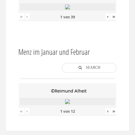
«
‹
›
»
1
von
39
Menz im Januar und Februar
SEARCH
©Reimund Alheit
«
‹
›
»
1
von
12