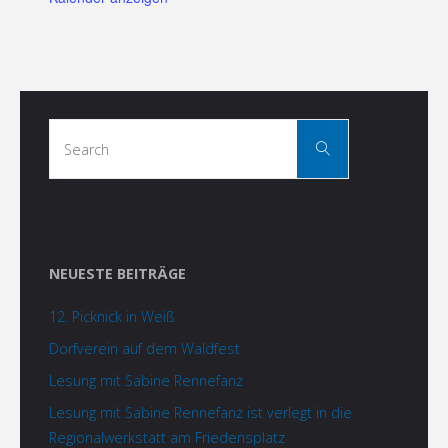
Search
Search
for:
NEUESTE BEITRÄGE
12. Picknick in Weiß
Dorfverein auf dem Waldfest
Lesung mit Sabine Rennefanz
Lesung mit Sabine Rennefanz ist verlegt in die
Regionalwerkstatt am Friedensplatz