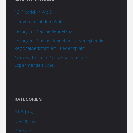
12. Picknick in Weiß
Dorfverein auf dem Waldfest
Lesung mit Sabine Rennefanz
Lesung mit Sabine Rennefanz ist verlegt in die
Regionalwerkstatt am Friedensplatz
Gartenarbeit und Gartenparty mit der
Experimentierküche!
KATEGORIEN
Alt & Jung
Dies & Das
Dorfcafé