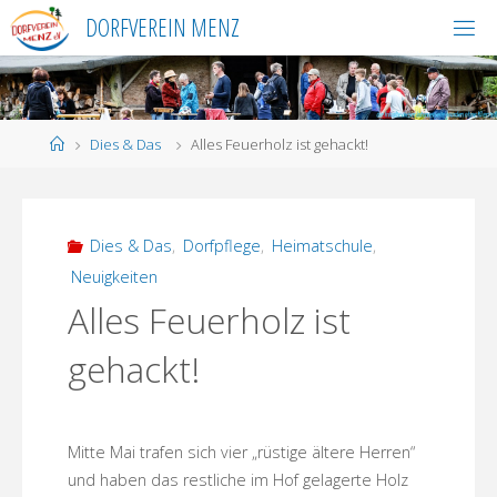
Skip
DORFVEREIN MENZ
to
content
Home
Dies & Das
Alles Feuerholz ist gehackt!
Dies & Das
,
Dorfpflege
,
Heimatschule
,
Neuigkeiten
Alles Feuerholz ist
gehackt!
Mitte Mai trafen sich vier „rüstige ältere Herren“
und haben das restliche im Hof gelagerte Holz