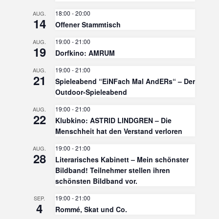
18:00
-
20:00
AUG.
14
Offener Stammtisch
19:00
-
21:00
AUG.
19
Dorfkino: AMRUM
19:00
-
21:00
AUG.
21
Spieleabend “EiNFach Mal AndERs“ – Der
Outdoor-Spieleabend
19:00
-
21:00
AUG.
22
Klubkino: ASTRID LINDGREN – Die
Menschheit hat den Verstand verloren
19:00
-
21:00
AUG.
28
Literarisches Kabinett – Mein schönster
Bildband! Teilnehmer stellen ihren
schönsten Bildband vor.
19:00
-
21:00
SEP.
4
Rommé, Skat und Co.