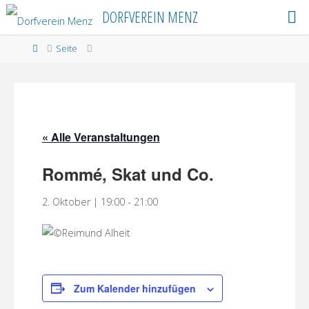
Skip
DORFVEREIN MENZ
to
content
Home
Seite
« Alle Veranstaltungen
Rommé, Skat und Co.
2. Oktober | 19:00
-
21:00
Zum Kalender hinzufügen