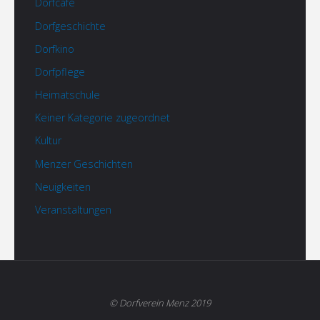
Dorfcafé
Dorfgeschichte
Dorfkino
Dorfpflege
Heimatschule
Keiner Kategorie zugeordnet
Kultur
Menzer Geschichten
Neuigkeiten
Veranstaltungen
© Dorfverein Menz 2019