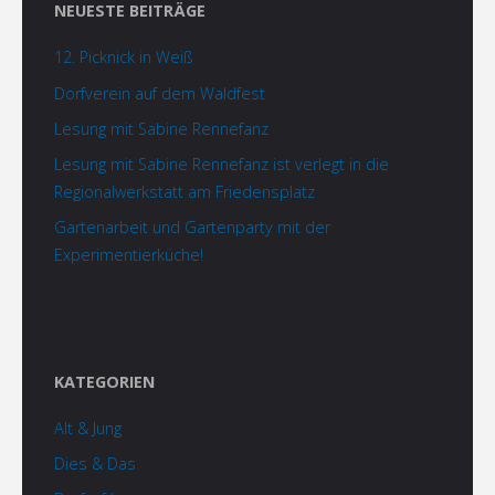
NEUESTE BEITRÄGE
12. Picknick in Weiß
Dorfverein auf dem Waldfest
Lesung mit Sabine Rennefanz
Lesung mit Sabine Rennefanz ist verlegt in die
Regionalwerkstatt am Friedensplatz
Gartenarbeit und Gartenparty mit der
Experimentierküche!
KATEGORIEN
Alt & Jung
Dies & Das