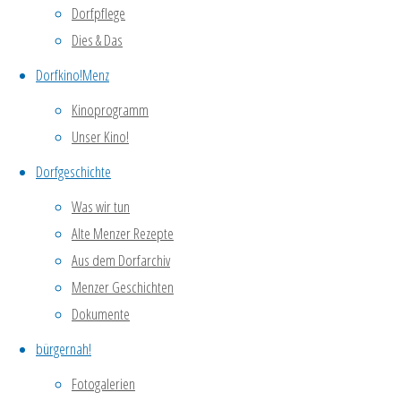
Dorfpflege
schauen!
Literarisches
Dies & Das
Kabinett:
Dorfkino!Menz
Alberto
Kinoprogramm
Morava
Unser Kino!
»
Dorfgeschichte
Was wir tun
Alte Menzer Rezepte
Dokumentarfilm
Aus dem Dorfarchiv
über
Menzer Geschichten
eine
Dokumente
bürgernah!
Weltumsegelung
Fotogalerien
mit