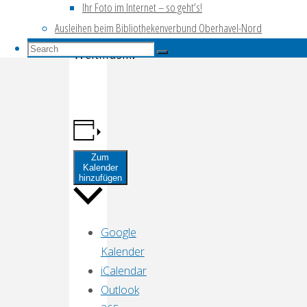
Ihr Foto im Internet – so geht’s!
viel
Ausleihen beim Bibliothekenverbund Oberhavel-Nord
Search
Weltmusik!
Search
Search
for:
Zum
Kalender
hinzufügen
Google
Kalender
iCalendar
Outlook