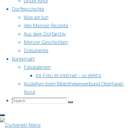
Klubkino:
Unser Kino!
Dorfgeschichte
Alt & Jung
Blown
Was wir tun
Dies & Das
Alte Menzer Rezepte
Dorfcafé
Aus dem Dorfarchiv
Dorfgeschichte
Away!
Menzer Geschichten
Dorfkino
Dokumente
Dorfpflege
Dokumentarfilm
bürgernah!
Heimatschule
Fotogalerien
Keiner Kategorie zugeordnet
Ihr Foto im Internet – so geht’s!
Kultur
über
Ausleihen beim Bibliothekenverbund Oberhavel-
Menzer Geschichten
Nord
Neuigkeiten
eine
Search
Search
Veranstaltungen
Search
for:
Back
© Dorfverein Menz 2019
weltmusikalische
to
Top