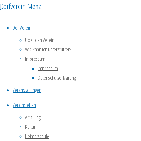
Weltumsegelung!
Dorfverein Menz
Der Verein
24.
Über den Verein
Januar
Wie kann ich unterstützen?
|
Impressum
19:00
Impressum
-
Datenschutzerklärung
21:00
€3
Veranstaltungen
«
Vereinsleben
Dorfkino:
Alt & Jung
In
Kultur
die
Heimatschule
Sonne