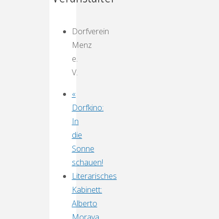
Dorfverein
Menz
e.
V.
«
Dorfkino:
In
die
Sonne
schauen!
Literarisches
Kabinett:
Alberto
Morava