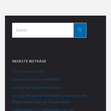
Search
Search
for:
NEUESTE BEITRÄGE
12. Picknick in Weiß
Dorfverein auf dem Waldfest
Lesung mit Sabine Rennefanz
Lesung mit Sabine Rennefanz ist verlegt in die
Regionalwerkstatt am Friedensplatz
Gartenarbeit und Gartenparty mit der