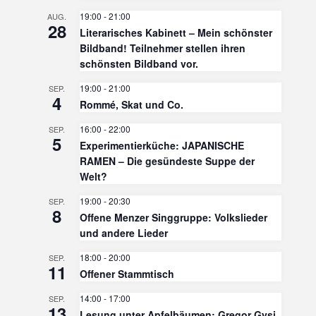
19:00
-
21:00
AUG.
28
Literarisches Kabinett – Mein schönster
Bildband! Teilnehmer stellen ihren
schönsten Bildband vor.
19:00
-
21:00
SEP.
4
Rommé, Skat und Co.
16:00
-
22:00
SEP.
5
Experimentierküche: JAPANISCHE
RAMEN – Die gesündeste Suppe der
Welt?
19:00
-
20:30
SEP.
8
Offene Menzer Singgruppe: Volkslieder
und andere Lieder
18:00
-
20:00
SEP.
11
Offener Stammtisch
14:00
-
17:00
SEP.
13
Lesung unter Apfelbäumen: Gregor Gysi