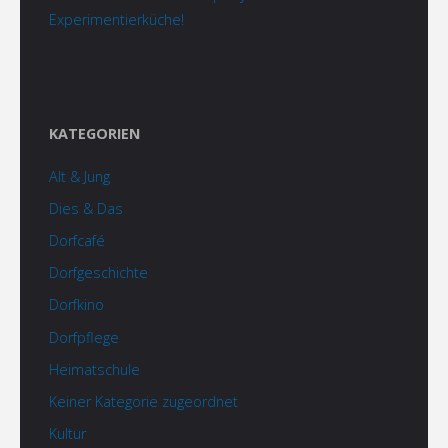
Experimentierküche!
KATEGORIEN
Alt & Jung
Dies & Das
Dorfcafé
Dorfgeschichte
Dorfkino
Dorfpflege
Heimatschule
Keiner Kategorie zugeordnet
Kultur