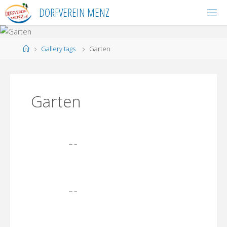
Skip
DORFVEREIN MENZ
to
content
Home
Gallery tags
Garten
Garten