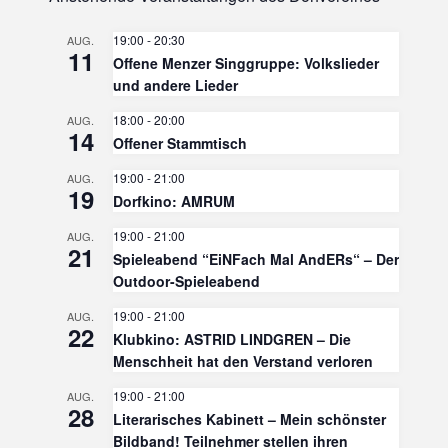
19:00
-
20:30
AUG.
11
Offene Menzer Singgruppe: Volkslieder
und andere Lieder
18:00
-
20:00
AUG.
14
Offener Stammtisch
19:00
-
21:00
AUG.
19
Dorfkino: AMRUM
19:00
-
21:00
AUG.
21
Spieleabend “EiNFach Mal AndERs“ – Der
Outdoor-Spieleabend
19:00
-
21:00
AUG.
22
Klubkino: ASTRID LINDGREN – Die
Menschheit hat den Verstand verloren
19:00
-
21:00
AUG.
28
Literarisches Kabinett – Mein schönster
Bildband! Teilnehmer stellen ihren