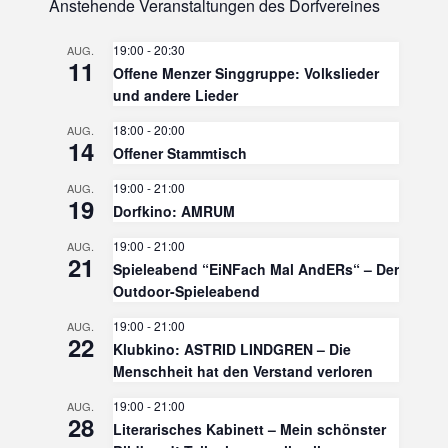
Anstehende Veranstaltungen des Dorfvereines
19:00
-
20:30
AUG.
11
Offene Menzer Singgruppe: Volkslieder
und andere Lieder
18:00
-
20:00
AUG.
14
Offener Stammtisch
19:00
-
21:00
AUG.
19
Dorfkino: AMRUM
19:00
-
21:00
AUG.
21
Spieleabend “EiNFach Mal AndERs“ – Der
Outdoor-Spieleabend
19:00
-
21:00
AUG.
22
Klubkino: ASTRID LINDGREN – Die
Menschheit hat den Verstand verloren
19:00
-
21:00
AUG.
28
Literarisches Kabinett – Mein schönster