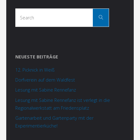
Search
Search
for:
NEUESTE BEITRÄGE
12. Picknick in Weiß
Dorfverein auf dem Waldfest
Lesung mit Sabine Rennefanz
Lesung mit Sabine Rennefanz ist verlegt in die
Regionalwerkstatt am Friedensplatz
Gartenarbeit und Gartenparty mit der
Experimentierküche!