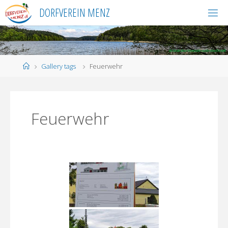
Skip
DORFVEREIN MENZ
to
content
Home
Gallery tags
Feuerwehr
Feuerwehr