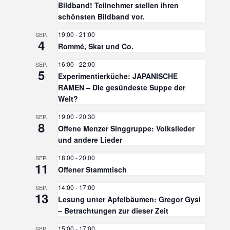
Bildband! Teilnehmer stellen ihren
schönsten Bildband vor.
19:00
-
21:00
SEP.
4
Rommé, Skat und Co.
16:00
-
22:00
SEP.
5
Experimentierküche: JAPANISCHE
RAMEN – Die gesündeste Suppe der
Welt?
19:00
-
20:30
SEP.
8
Offene Menzer Singgruppe: Volkslieder
und andere Lieder
18:00
-
20:00
SEP.
11
Offener Stammtisch
14:00
-
17:00
SEP.
13
Lesung unter Apfelbäumen: Gregor Gysi
– Betrachtungen zur dieser Zeit
15:00
-
17:00
SEP.