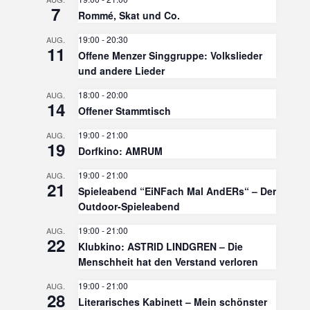
7
Rommé, Skat und Co.
19:00
-
20:30
AUG.
11
Offene Menzer Singgruppe: Volkslieder
und andere Lieder
18:00
-
20:00
AUG.
14
Offener Stammtisch
19:00
-
21:00
AUG.
19
Dorfkino: AMRUM
19:00
-
21:00
AUG.
21
Spieleabend “EiNFach Mal AndERs“ – Der
Outdoor-Spieleabend
19:00
-
21:00
AUG.
22
Klubkino: ASTRID LINDGREN – Die
Menschheit hat den Verstand verloren
19:00
-
21:00
AUG.
28
Literarisches Kabinett – Mein schönster