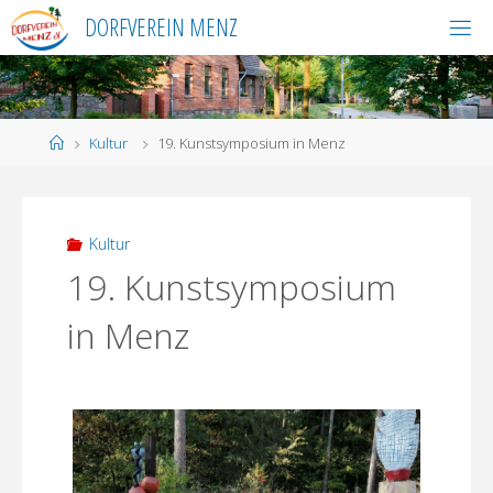
Skip
DORFVEREIN MENZ
to
content
Home
Kultur
19. Kunstsymposium in Menz
Kultur
19. Kunstsymposium
in Menz