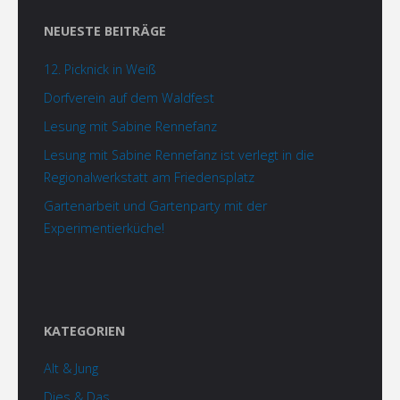
NEUESTE BEITRÄGE
12. Picknick in Weiß
Dorfverein auf dem Waldfest
Lesung mit Sabine Rennefanz
Lesung mit Sabine Rennefanz ist verlegt in die
Regionalwerkstatt am Friedensplatz
Gartenarbeit und Gartenparty mit der
Experimentierküche!
KATEGORIEN
Alt & Jung
Dies & Das