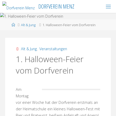
Skip
DORFVEREIN MENZ
to
content
Home
Alt & Jung
1. Halloween-Feier vom Dorfverein
Alt & Jung
,
Veranstaltungen
1. Halloween-Feier
vom Dorfverein
Am
Montag
vor einer Woche hat der Dorfverein erstmals an
der Heimatschule ein kleines Halloween-Fest mit
Bier und Bratwurst, heißem Apfelsaft und Aperol