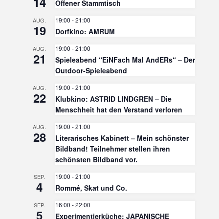
14
Offener Stammtisch
19:00
-
21:00
AUG.
19
Dorfkino: AMRUM
19:00
-
21:00
AUG.
21
Spieleabend “EiNFach Mal AndERs“ – Der
Outdoor-Spieleabend
19:00
-
21:00
AUG.
22
Klubkino: ASTRID LINDGREN – Die
Menschheit hat den Verstand verloren
19:00
-
21:00
AUG.
28
Literarisches Kabinett – Mein schönster
Bildband! Teilnehmer stellen ihren
schönsten Bildband vor.
19:00
-
21:00
SEP.
4
Rommé, Skat und Co.
16:00
-
22:00
SEP.
5
Experimentierküche: JAPANISCHE