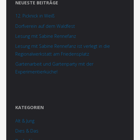
NEUESTE BEITRÄGE
12. Picknick in Weiß
Dorfverein auf dem Waldfest
Lesung mit Sabine Rennefanz
Lesung mit Sabine Rennefanz ist verlegt in die
Regionalwerkstatt am Friedensplatz
Gartenarbeit und Gartenparty mit der
Experimentierküche!
KATEGORIEN
Alt & Jung
Dies & Das