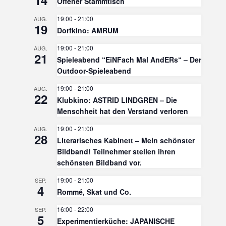
Offener Stammtisch
19:00
-
21:00
AUG.
19
Dorfkino: AMRUM
19:00
-
21:00
AUG.
21
Spieleabend “EiNFach Mal AndERs“ – Der
Outdoor-Spieleabend
19:00
-
21:00
AUG.
22
Klubkino: ASTRID LINDGREN – Die
Menschheit hat den Verstand verloren
19:00
-
21:00
AUG.
28
Literarisches Kabinett – Mein schönster
Bildband! Teilnehmer stellen ihren
schönsten Bildband vor.
19:00
-
21:00
SEP.
4
Rommé, Skat und Co.
16:00
-
22:00
SEP.
5
Experimentierküche: JAPANISCHE