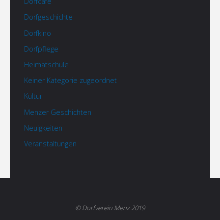
Dorfcafé
Dorfgeschichte
Dorfkino
Dorfpflege
Heimatschule
Keiner Kategorie zugeordnet
Kultur
Menzer Geschichten
Neuigkeiten
Veranstaltungen
© Dorfverein Menz 2019