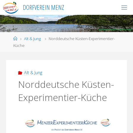
Skip
DORFVEREIN MENZ
to
content
Home
Alt & Jung
Norddeutsche Küsten-Experimentier-
Küche
Alt & Jung
Norddeutsche Küsten-
Experimentier-Küche