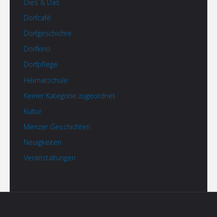
Dies & Das
Dorfcafé
Dorfgeschichte
Dorfkino
Dorfpflege
Heimatschule
Keiner Kategorie zugeordnet
Kultur
Menzer Geschichten
Neuigkeiten
Veranstaltungen