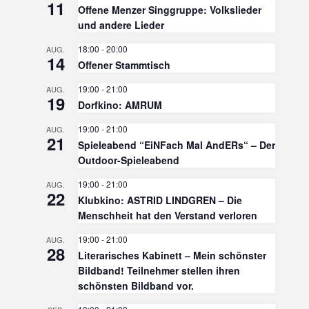
11
Offene Menzer Singgruppe: Volkslieder
und andere Lieder
18:00
-
20:00
AUG.
14
Offener Stammtisch
19:00
-
21:00
AUG.
19
Dorfkino: AMRUM
19:00
-
21:00
AUG.
21
Spieleabend “EiNFach Mal AndERs“ – Der
Outdoor-Spieleabend
19:00
-
21:00
AUG.
22
Klubkino: ASTRID LINDGREN – Die
Menschheit hat den Verstand verloren
19:00
-
21:00
AUG.
28
Literarisches Kabinett – Mein schönster
Bildband! Teilnehmer stellen ihren
schönsten Bildband vor.