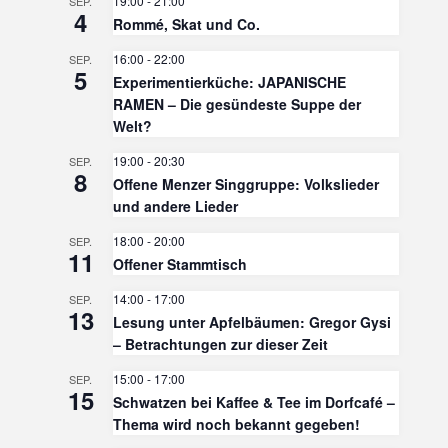
19:00
-
21:00
SEP.
4
Rommé, Skat und Co.
16:00
-
22:00
SEP.
5
Experimentierküche: JAPANISCHE
RAMEN – Die gesündeste Suppe der
Welt?
19:00
-
20:30
SEP.
8
Offene Menzer Singgruppe: Volkslieder
und andere Lieder
18:00
-
20:00
SEP.
11
Offener Stammtisch
14:00
-
17:00
SEP.
13
Lesung unter Apfelbäumen: Gregor Gysi
– Betrachtungen zur dieser Zeit
15:00
-
17:00
SEP.
15
Schwatzen bei Kaffee & Tee im Dorfcafé –
Thema wird noch bekannt gegeben!