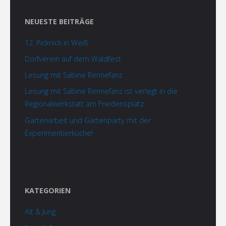
NEUESTE BEITRÄGE
12. Picknick in Weiß
Dorfverein auf dem Waldfest
Lesung mit Sabine Rennefanz
Lesung mit Sabine Rennefanz ist verlegt in die
Regionalwerkstatt am Friedensplatz
Gartenarbeit und Gartenparty mit der
Experimentierküche!
KATEGORIEN
Alt & Jung