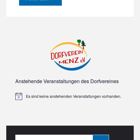
–
Regina
Scheer
liest
unter
Apfelbäumen"
Anstehende Veranstaltungen des Dorfvereines
Es sind keine anstehenden Veranstaltungen vorhanden.
Hinweis
Search