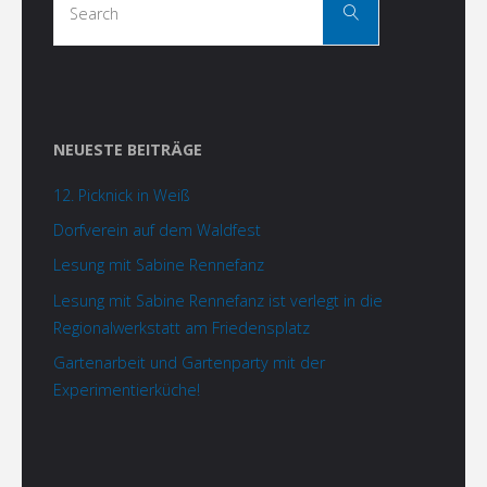
Search
for:
NEUESTE BEITRÄGE
12. Picknick in Weiß
Dorfverein auf dem Waldfest
Lesung mit Sabine Rennefanz
Lesung mit Sabine Rennefanz ist verlegt in die
Regionalwerkstatt am Friedensplatz
Gartenarbeit und Gartenparty mit der
Experimentierküche!