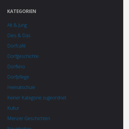
KATEGORIEN
Alt & Jung
Dies & Das
Dorfcafé
Dorfgeschichte
Dorfkino
Dorfpflege
Heimatschule
Keiner Kategorie zugeordnet
Kultur
Menzer Geschichten
Neuigkeiten