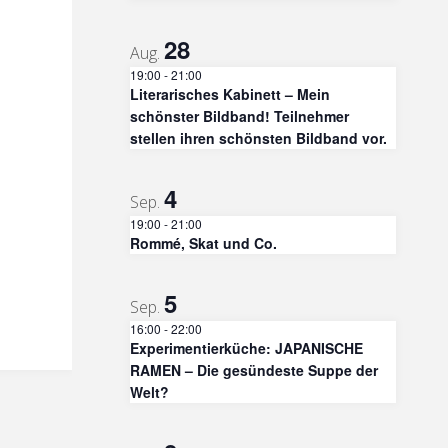
28
Aug.
19:00
-
21:00
Literarisches Kabinett – Mein
schönster Bildband! Teilnehmer
stellen ihren schönsten Bildband vor.
4
Sep.
19:00
-
21:00
Rommé, Skat und Co.
5
Sep.
16:00
-
22:00
Experimentierküche: JAPANISCHE
RAMEN – Die gesündeste Suppe der
Welt?