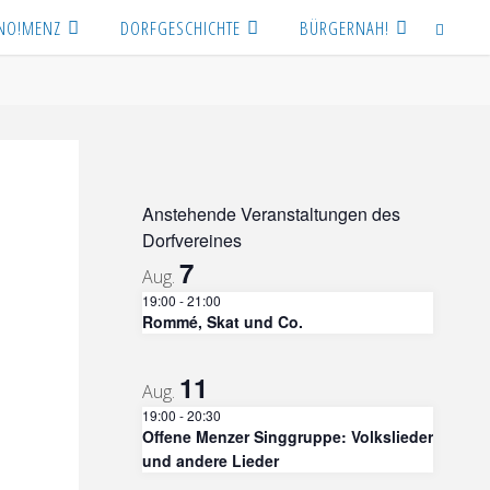
NO!MENZ
DORFGESCHICHTE
BÜRGERNAH!
SEARCH
Anstehende Veranstaltungen des
Dorfvereines
7
Aug.
19:00
-
21:00
Rommé, Skat und Co.
11
Aug.
19:00
-
20:30
Offene Menzer Singgruppe: Volkslieder
und andere Lieder