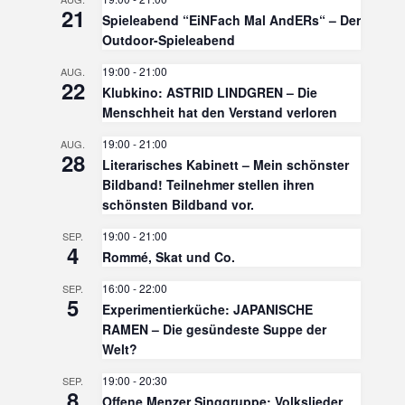
21
Spieleabend “EiNFach Mal AndERs“ – Der
Outdoor-Spieleabend
19:00
-
21:00
AUG.
22
Klubkino: ASTRID LINDGREN – Die
Menschheit hat den Verstand verloren
19:00
-
21:00
AUG.
28
Literarisches Kabinett – Mein schönster
Bildband! Teilnehmer stellen ihren
schönsten Bildband vor.
19:00
-
21:00
SEP.
4
Rommé, Skat und Co.
16:00
-
22:00
SEP.
5
Experimentierküche: JAPANISCHE
RAMEN – Die gesündeste Suppe der
Welt?
19:00
-
20:30
SEP.
8
Offene Menzer Singgruppe: Volkslieder