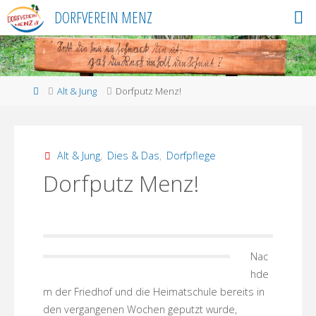
Skip
DORFVEREIN MENZ
to
content
Home
Alt & Jung
Dorfputz Menz!
Alt & Jung
,
Dies & Das
,
Dorfpflege
Dorfputz Menz!
Nac
hde
m der Friedhof und die Heimatschule bereits in
den vergangenen Wochen geputzt
wurde,