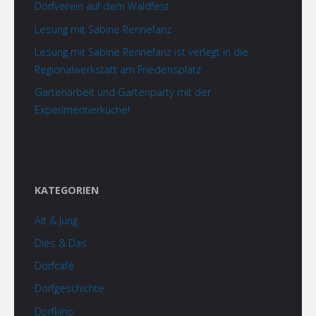
Dorfverein auf dem Waldfest
Lesung mit Sabine Rennefanz
Lesung mit Sabine Rennefanz ist verlegt in die
Regionalwerkstatt am Friedensplatz
Gartenarbeit und Gartenparty mit der
Experimentierküche!
KATEGORIEN
Alt & Jung
Dies & Das
Dorfcafé
Dorfgeschichte
Dorfkino