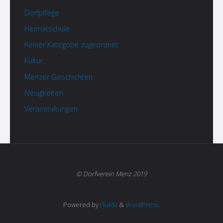
Dorfpflege
Heimatschule
Keiner Kategorie zugeordnet
Kultur
Menzer Geschichten
Neuigkeiten
Veranstaltungen
© Dorfverein Menz 2019
Powered by
Fluida
&
WordPress.