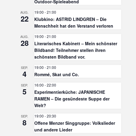
Outdoor-Spieleabend
19:00
-
21:00
AUG.
22
Klubkino: ASTRID LINDGREN – Die
Menschheit hat den Verstand verloren
19:00
-
21:00
AUG.
28
Literarisches Kabinett – Mein schönster
Bildband! Teilnehmer stellen ihren
schönsten Bildband vor.
19:00
-
21:00
SEP.
4
Rommé, Skat und Co.
16:00
-
22:00
SEP.
5
Experimentierküche: JAPANISCHE
RAMEN – Die gesündeste Suppe der
Welt?
19:00
-
20:30
SEP.
8
Offene Menzer Singgruppe: Volkslieder
und andere Lieder