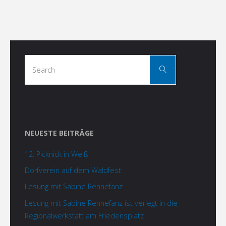
Search
Search
for:
NEUESTE BEITRÄGE
12. Picknick in Weiß
Dorfverein auf dem Waldfest
Lesung mit Sabine Rennefanz
Lesung mit Sabine Rennefanz ist verlegt in die
Regionalwerkstatt am Friedensplatz