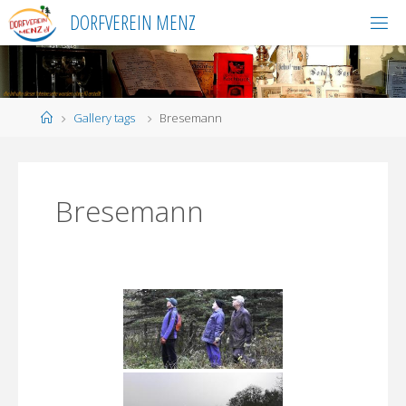
Skip
DORFVEREIN MENZ
to
content
Home
Gallery tags
Bresemann
Bresemann