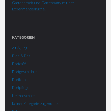
Gartenarbeit und Gartenparty mit der
Experimentierküche!
KATEGORIEN
Alt & Jung
Dies & Das
Dorfcafé
Dorfgeschichte
Dorfkino
Dorfpflege
Heimatschule
Keiner Kategorie zugeordnet