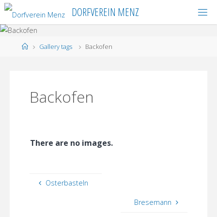
Skip
DORFVEREIN MENZ
to
content
Home
Gallery tags
Backofen
Backofen
There are no images.
Osterbasteln
Bresemann