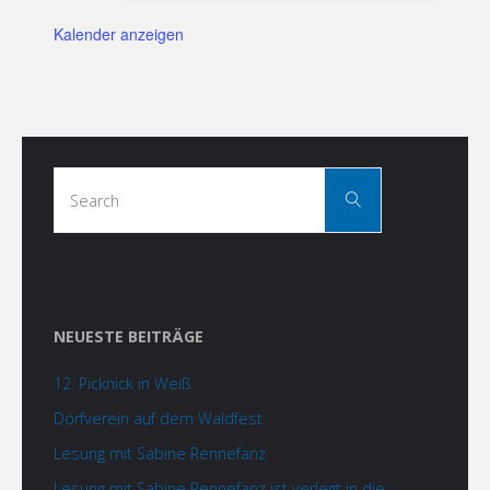
Kalender anzeigen
Search
Search
for:
NEUESTE BEITRÄGE
12. Picknick in Weiß
Dorfverein auf dem Waldfest
Lesung mit Sabine Rennefanz
Lesung mit Sabine Rennefanz ist verlegt in die