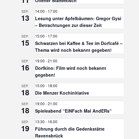
Offener Stammtisch
14:00
-
17:00
SEP.
13
Lesung unter Apfelbäumen: Gregor Gysi
– Betrachtungen zur dieser Zeit
15:00
-
17:00
SEP.
15
Schwatzen bei Kaffee & Tee im Dorfcafé –
Thema wird noch bekannt gegeben!
19:00
-
21:00
SEP.
16
Dorfkino: Film wird noch bekannt
gegeben!
15:00
-
18:00
SEP.
18
Die Menzer Kochinitiative
19:00
-
21:00
SEP.
18
Spieleabend “EiNFach Mal AndERs“
13:30
-
16:00
SEP.
19
Führung durch die Gedenkstätte
Ravensbrück