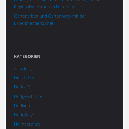
Regionalwerkstatt am Friedensplatz
Gartenarbeit und Gartenparty mit der
Experimentierküche!
KATEGORIEN
Alt & Jung
Dies & Das
Dorfcafé
Dorfgeschichte
Dorfkino
Dorfpflege
Heimatschule