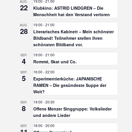
19:00
-
21:00
AUG.
22
Klubkino: ASTRID LINDGREN – Die
Menschheit hat den Verstand verloren
19:00
-
21:00
AUG.
28
Literarisches Kabinett – Mein schönster
Bildband! Teilnehmer stellen ihren
schönsten Bildband vor.
19:00
-
21:00
SEP.
4
Rommé, Skat und Co.
16:00
-
22:00
SEP.
5
Experimentierküche: JAPANISCHE
RAMEN – Die gesündeste Suppe der
Welt?
19:00
-
20:30
SEP.
8
Offene Menzer Singgruppe: Volkslieder
und andere Lieder
18:00
-
20:00
SEP.
11