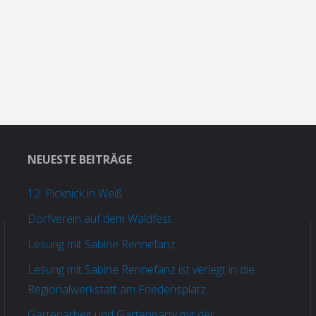
NEUESTE BEITRÄGE
12. Picknick in Weiß
Dorfverein auf dem Waldfest
Lesung mit Sabine Rennefanz
Lesung mit Sabine Rennefanz ist verlegt in die
Regionalwerkstatt am Friedensplatz
Gartenarbeit und Gartenparty mit der