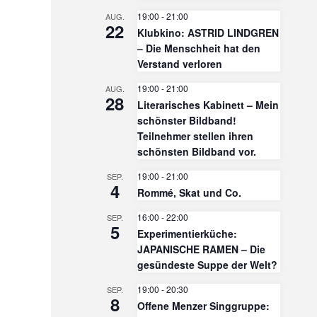
19:00
-
21:00
AUG.
22
Klubkino: ASTRID LINDGREN
– Die Menschheit hat den
Verstand verloren
19:00
-
21:00
AUG.
28
Literarisches Kabinett – Mein
schönster Bildband!
Teilnehmer stellen ihren
schönsten Bildband vor.
19:00
-
21:00
SEP.
4
Rommé, Skat und Co.
16:00
-
22:00
SEP.
5
Experimentierküche:
JAPANISCHE RAMEN – Die
gesündeste Suppe der Welt?
19:00
-
20:30
SEP.
8
Offene Menzer Singgruppe: