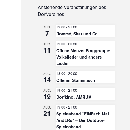
Anstehende Veranstaltungen des
Dorfvereines
19:00
-
21:00
AUG.
7
Rommé, Skat und Co.
19:00
-
20:30
AUG.
11
Offene Menzer Singgruppe:
Volkslieder und andere
Lieder
18:00
-
20:00
AUG.
14
Offener Stammtisch
19:00
-
21:00
AUG.
19
Dorfkino: AMRUM
19:00
-
21:00
AUG.
21
Spieleabend “EiNFach Mal
AndERs“ – Der Outdoor-
Spieleabend