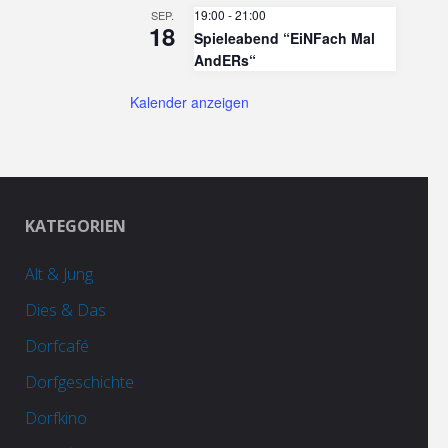
19:00
-
21:00
SEP.
18
Spieleabend “EiNFach Mal
AndERs“
Kalender anzeigen
KATEGORIEN
Alt & Jung
Dies & Das
Dorfcafé
Dorfgeschichte
Dorfkino