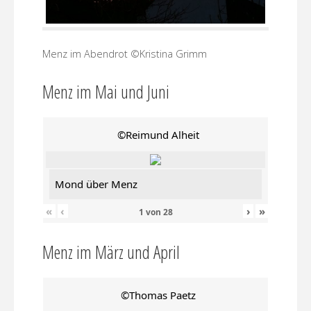
Menz im Abendrot ©Kristina Grimm
Menz im Mai und Juni
©Reimund Alheit
Mond über Menz
«
‹
›
»
1
von
28
Menz im März und April
©Thomas Paetz