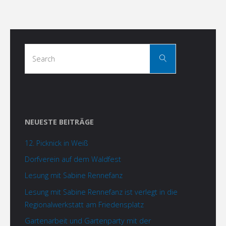
Search
Search
for:
NEUESTE BEITRÄGE
12. Picknick in Weiß
Dorfverein auf dem Waldfest
Lesung mit Sabine Rennefanz
Lesung mit Sabine Rennefanz ist verlegt in die
Regionalwerkstatt am Friedensplatz
Gartenarbeit und Gartenparty mit der