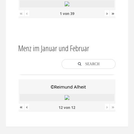
«
‹
›
»
1
von
39
Menz im Januar und Februar
SEARCH
©Reimund Alheit
«
‹
›
»
12
von
12