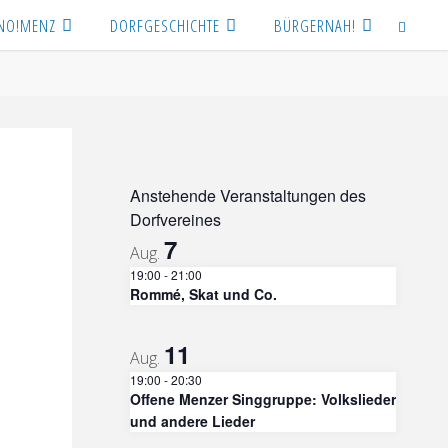
NO!MENZ
DORFGESCHICHTE
BÜRGERNAH!
SEARCH
Anstehende Veranstaltungen des
Dorfvereines
7
Aug.
19:00
-
21:00
Rommé, Skat und Co.
11
Aug.
19:00
-
20:30
Offene Menzer Singgruppe: Volkslieder
und andere Lieder