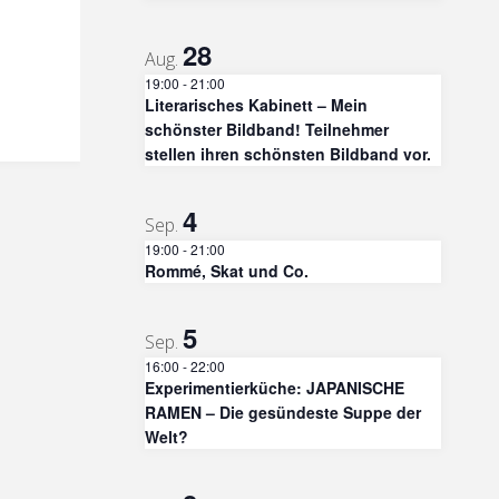
28
Aug.
19:00
-
21:00
Literarisches Kabinett – Mein
schönster Bildband! Teilnehmer
stellen ihren schönsten Bildband vor.
4
Sep.
19:00
-
21:00
Rommé, Skat und Co.
5
Sep.
16:00
-
22:00
Experimentierküche: JAPANISCHE
RAMEN – Die gesündeste Suppe der
Welt?