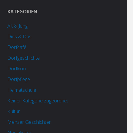
KATEGORIEN
Alt & Jung
Dies & Das
Dorfcafé
Dorfgeschichte
Dorfkino
Dorfpflege
Heimatschule
Keiner Kategorie zugeordnet
Kultur
Menzer Geschichten
Neuigkeiten