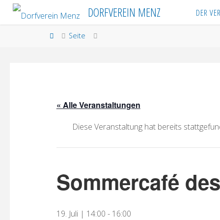
Skip
DORFVEREIN MENZ
DER VE
to
content
Home
Seite
« Alle Veranstaltungen
Diese Veranstaltung hat bereits stattgefun
Sommercafé des
19. Juli | 14:00
-
16:00