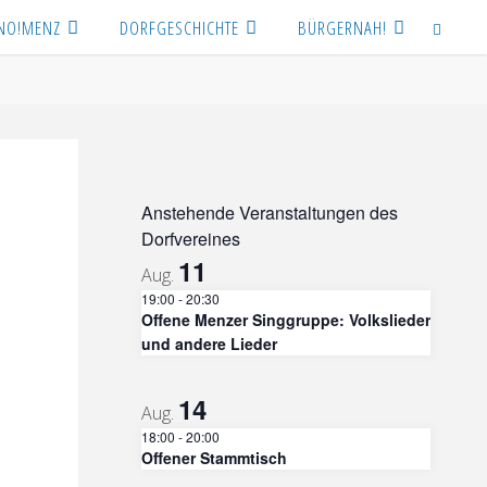
NO!MENZ
DORFGESCHICHTE
BÜRGERNAH!
SEARCH
Anstehende Veranstaltungen des
Dorfvereines
11
Aug.
19:00
-
20:30
Offene Menzer Singgruppe: Volkslieder
und andere Lieder
14
Aug.
18:00
-
20:00
Offener Stammtisch