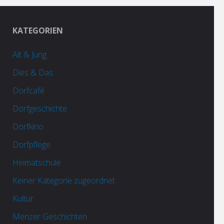
KATEGORIEN
Alt & Jung
Dies & Das
Dorfcafé
Dorfgeschichte
Dorfkino
Dorfpflege
Heimatschule
Keiner Kategorie zugeordnet
Kultur
Menzer Geschichten