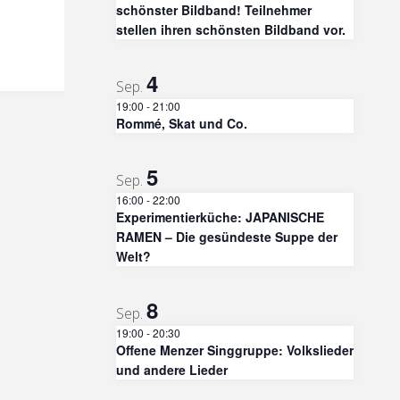
schönster Bildband! Teilnehmer
stellen ihren schönsten Bildband vor.
4
Sep.
19:00
-
21:00
Rommé, Skat und Co.
5
Sep.
16:00
-
22:00
Experimentierküche: JAPANISCHE
RAMEN – Die gesündeste Suppe der
Welt?
8
Sep.
19:00
-
20:30
Offene Menzer Singgruppe: Volkslieder
und andere Lieder