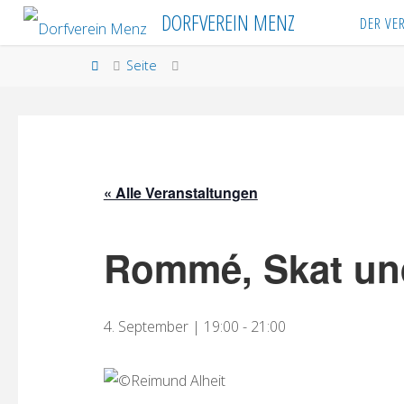
Skip
DORFVEREIN MENZ
DER VE
to
content
Home
Seite
« Alle Veranstaltungen
Rommé, Skat un
4. September | 19:00
-
21:00