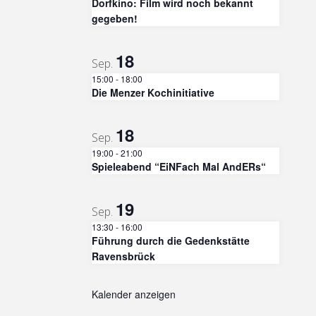
Dorfkino: Film wird noch bekannt
gegeben!
18
Sep.
15:00
-
18:00
Die Menzer Kochinitiative
18
Sep.
19:00
-
21:00
Spieleabend “EiNFach Mal AndERs“
19
Sep.
13:30
-
16:00
Führung durch die Gedenkstätte
Ravensbrück
Kalender anzeigen