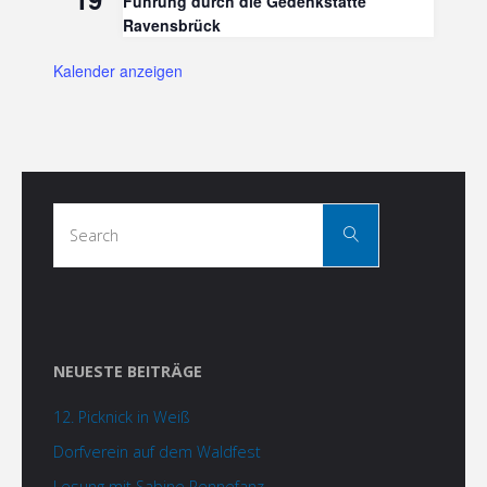
Führung durch die Gedenkstätte
Ravensbrück
Kalender anzeigen
Search
Search
for:
NEUESTE BEITRÄGE
12. Picknick in Weiß
Dorfverein auf dem Waldfest
Lesung mit Sabine Rennefanz