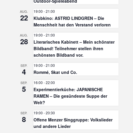
Outdoor-Spieleabend
19:00
-
21:00
AUG.
22
Klubkino: ASTRID LINDGREN – Die
Menschheit hat den Verstand verloren
19:00
-
21:00
AUG.
28
Literarisches Kabinett – Mein schönster
Bildband! Teilnehmer stellen ihren
schönsten Bildband vor.
19:00
-
21:00
SEP.
4
Rommé, Skat und Co.
16:00
-
22:00
SEP.
5
Experimentierküche: JAPANISCHE
RAMEN – Die gesündeste Suppe der
Welt?
19:00
-
20:30
SEP.
8
Offene Menzer Singgruppe: Volkslieder
und andere Lieder