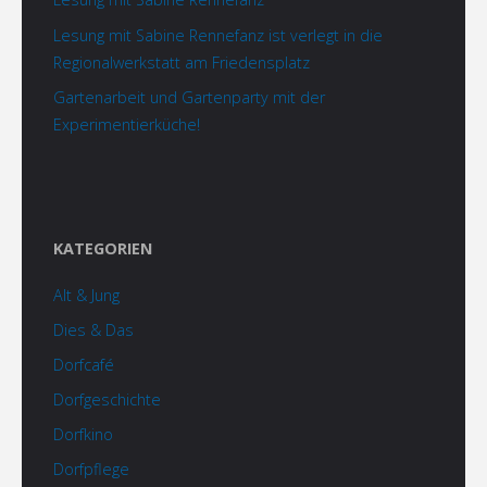
Lesung mit Sabine Rennefanz ist verlegt in die
Regionalwerkstatt am Friedensplatz
Gartenarbeit und Gartenparty mit der
Experimentierküche!
KATEGORIEN
Alt & Jung
Dies & Das
Dorfcafé
Dorfgeschichte
Dorfkino
Dorfpflege