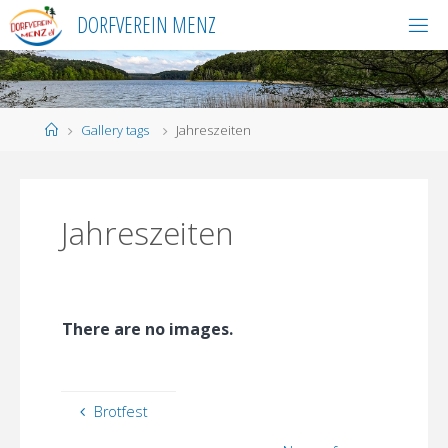
Skip
DORFVEREIN MENZ
to
content
Home
Gallery tags
Jahreszeiten
Jahreszeiten
There are no images.
Brotfest