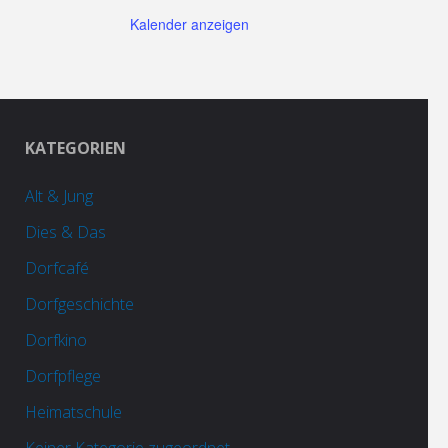
Kalender anzeigen
KATEGORIEN
Alt & Jung
Dies & Das
Dorfcafé
Dorfgeschichte
Dorfkino
Dorfpflege
Heimatschule
Keiner Kategorie zugeordnet