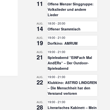
11
Offene Menzer Singgruppe:
Volkslieder und andere
Lieder
18:00
-
20:00
AUG.
14
Offener Stammtisch
19:00
-
21:00
AUG.
19
Dorfkino: AMRUM
19:00
-
21:00
AUG.
21
Spieleabend “EiNFach Mal
AndERs“ – Der Outdoor-
Spieleabend
19:00
-
21:00
AUG.
22
Klubkino: ASTRID LINDGREN
– Die Menschheit hat den
Verstand verloren
19:00
-
21:00
AUG.
28
Literarisches Kabinett – Mein