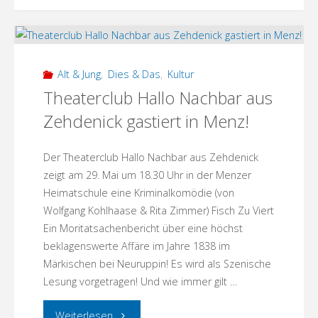
Apfelbäumen:
Sabine
Alt & Jung
,
Dies & Das
,
Kultur
Rennefanz
Theaterclub Hallo Nachbar aus
Zehdenick gastiert in Menz!
und
Gregor
Der Theaterclub Hallo Nachbar aus Zehdenick
zeigt am 29. Mai um 18.30 Uhr in der Menzer
Gysi"
Heimatschule eine Kriminalkomödie (von
Wolfgang Kohlhaase & Rita Zimmer) Fisch Zu Viert
Ein Moritatsachenbericht über eine höchst
beklagenswerte Affäre im Jahre 1838 im
Märkischen bei Neuruppin! Es wird als Szenische
Lesung vorgetragen! Und wie immer gilt …
"Theaterclub
Weiterlesen