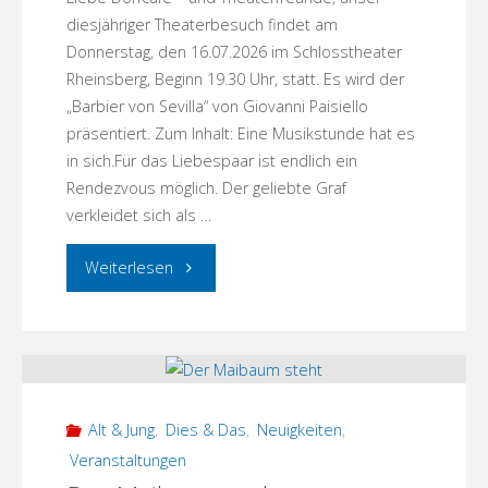
diesjähriger Theaterbesuch findet am
Donnerstag, den 16.07.2026 im Schlosstheater
Rheinsberg, Beginn 19.30 Uhr, statt. Es wird der
„Barbier von Sevilla“ von Giovanni Paisiello
präsentiert. Zum Inhalt: Eine Musikstunde hat es
in sich.Für das Liebespaar ist endlich ein
Rendezvous möglich. Der geliebte Graf
verkleidet sich als …
"Dorfcafé
Weiterlesen
zu
Gast
in
Alt & Jung
,
Dies & Das
,
Neuigkeiten
,
der
Veranstaltungen