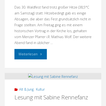
Das 30. Waldfest fand trotz großer Hitze (38,5°C
am Samstag) statt. Hitzebedingt gab es einige
Absagen, die aber das Fest grundsätzlich nicht in
Frage stellten. Am Freitag ging es mit einem
historischen Vortrag in der Kirche los, gehalten
vom Menzer Pfarrer i.R. Mathias Wolf. Der weitere
Abend fand in üblicher …
"Dorfverein
Weiterlesen
auf
dem
Waldfest"
Alt & Jung
,
Kultur
Lesung mit Sabine Rennefanz