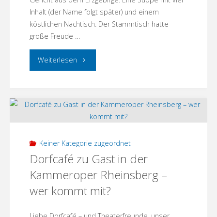
Menz"
Inhalt (der Name folgt später) und einem
köstlichen Nachtisch. Der Stammtisch hatte
große Freude …
"Menzer
Weiterlesen
Kochinitiative
trifft
Stammtsich"
Keiner Kategorie zugeordnet
Dorfcafé zu Gast in der
Kammeroper Rheinsberg –
wer kommt mit?
Liebe Dorfcafé – und Theaterfreunde, unser