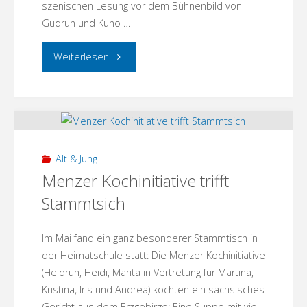
szenischen Lesung vor dem Bühnenbild von
Gudrun und Kuno …
"Fisch
Weiterlesen
zu
Viert
–
Alt & Jung
Zehdenicker
Menzer Kochinitiative trifft
Stammtsich
Theaterclub
„Hallo
Im Mai fand ein ganz besonderer Stammtisch in
der Heimatschule statt: Die Menzer Kochinitiative
Nachbar“
(Heidrun, Heidi, Marita in Vertretung für Martina,
Kristina, Iris und Andrea) kochten ein sächsisches
in
Gericht aus dem Erzgebirge: Eine Suppe mit viel