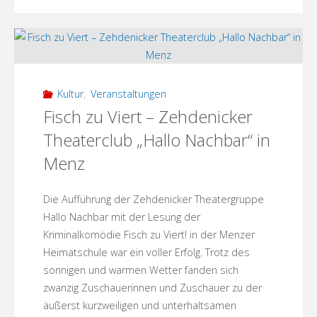
und
Gartenparty
mit
der
Kultur
,
Veranstaltungen
Fisch zu Viert – Zehdenicker
Experimentierküche!"
Theaterclub „Hallo Nachbar“ in
Menz
Die Aufführung der Zehdenicker Theatergruppe
Hallo Nachbar mit der Lesung der
Kriminalkomödie Fisch zu Viert! in der Menzer
Heimatschule war ein voller Erfolg. Trotz des
sonnigen und warmen Wetter fanden sich
zwanzig Zuschauerinnen und Zuschauer zu der
äußerst kurzweiligen und unterhaltsamen