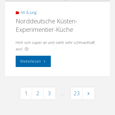
mit
Alt & Jung
köstlichem
Norddeutsche Küsten-
Experimentier-Küche
Start
ins
Hört sich super an und sieht sehr schmackhaft
aus! 🙂
Jahr!"
"Norddeutsche
Weiterlesen
Küsten-
Experimentier-
1
2
3
…
23
Küche"
Seitennummerierung