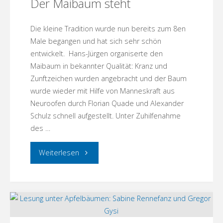
Der Maibaum steht
Kammeroper
Rheinsberg
Die kleine Tradition wurde nun bereits zum 8en
Male begangen und hat sich sehr schön
–
entwickelt. Hans-Jürgen organiserte den
Maibaum in bekannter Qualität: Kranz und
wer
Zunftzeichen wurden angebracht und der Baum
wurde wieder mit Hilfe von Manneskraft aus
kommt
Neuroofen durch Florian Quade und Alexander
mit?"
Schulz schnell aufgestellt. Unter Zuhilfenahme
des …
"Der
Weiterlesen
Maibaum
steht"