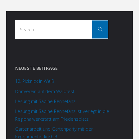
Search
Search
for:
NEUESTE BEITRÄGE
12. Picknick in Weiß
Dorfverein auf dem Waldfest
Lesung mit Sabine Rennefanz
Lesung mit Sabine Rennefanz ist verlegt in die
Regionalwerkstatt am Friedensplatz
Gartenarbeit und Gartenparty mit der
Experimentierküche!