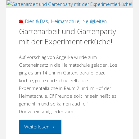
Sabine
Rennefanz
Dies & Das
,
Heimatschule
,
Neuigkeiten
ist
Gartenarbeit und Gartenparty
mit der Experimentierküche!
verlegt
in
Auf Vorschlag von Angelika wurde zum
Garteneinsatz in die Heimatschule geladen. Los
die
ging es um 14 Uhr im Garten, parallel dazu
kochte, grillte und schnetzelte die
Regionalwerkstatt
Experimentalküche in Raum 2 und im Hof der
am
Heimatschule. Elf Freunde sollt ihr sein heißt es
gemeinhin und so kamen auch elf
Friedensplatz"
Dorfvereinsmitglieder zum …
"Gartenarbeit
Weiterlesen