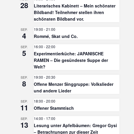
28
Literarisches Kabinett – Mein schönster
Bildband! Teilnehmer stellen ihren
schönsten Bildband vor.
19:00
-
21:00
SEP.
4
Rommé, Skat und Co.
16:00
-
22:00
SEP.
5
Experimentierküche: JAPANISCHE
RAMEN – Die gesündeste Suppe der
Welt?
19:00
-
20:30
SEP.
8
Offene Menzer Singgruppe: Volkslieder
und andere Lieder
18:00
-
20:00
SEP.
11
Offener Stammtisch
14:00
-
17:00
SEP.
13
Lesung unter Apfelbäumen: Gregor Gysi
– Betrachtungen zur dieser Zeit