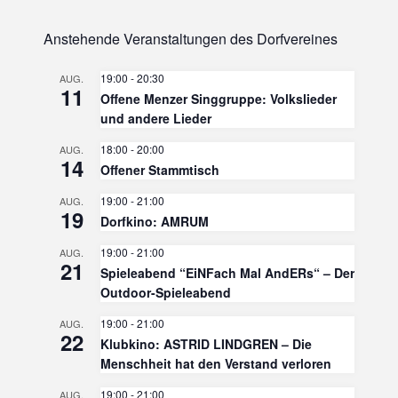
der
Anstehende Veranstaltungen des Dorfvereines
Beiträge
19:00
-
20:30
AUG.
11
Offene Menzer Singgruppe: Volkslieder
und andere Lieder
18:00
-
20:00
AUG.
14
Offener Stammtisch
19:00
-
21:00
AUG.
19
Dorfkino: AMRUM
19:00
-
21:00
AUG.
21
Spieleabend “EiNFach Mal AndERs“ – Der
Outdoor-Spieleabend
19:00
-
21:00
AUG.
22
Klubkino: ASTRID LINDGREN – Die
Menschheit hat den Verstand verloren
19:00
-
21:00
AUG.