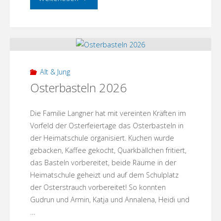
Hallo
Nachbar
aus
Alt & Jung
Zehdenick
Osterbasteln 2026
gastiert
Die Familie Langner hat mit vereinten Kräften im
in
Vorfeld der Osterfeiertage das Osterbasteln in
der Heimatschule organisiert. Kuchen wurde
Menz!"
gebacken, Kaffee gekocht, Quarkbällchen fritiert,
das Basteln vorbereitet, beide Räume in der
Heimatschule geheizt und auf dem Schulplatz
der Osterstrauch vorbereitet! So konnten
Gudrun und Armin, Katja und Annalena, Heidi und
…