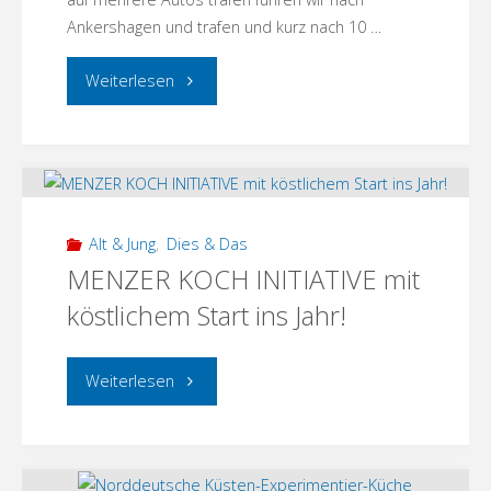
Ankershagen und trafen und kurz nach 10 …
"Besuch
Weiterlesen
im
Schliemann-
Museum
Alt & Jung
,
Dies & Das
in
MENZER KOCH INITIATIVE mit
köstlichem Start ins Jahr!
Ankershagen"
"MENZER
Weiterlesen
KOCH
INITIATIVE