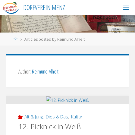
Skip
DORFVEREIN MENZ
to
content
Home
Articles posted by Reimund Alheit
Author:
Reimund Alheit
Alt & Jung
,
Dies & Das
,
Kultur
12. Picknick in Weiß