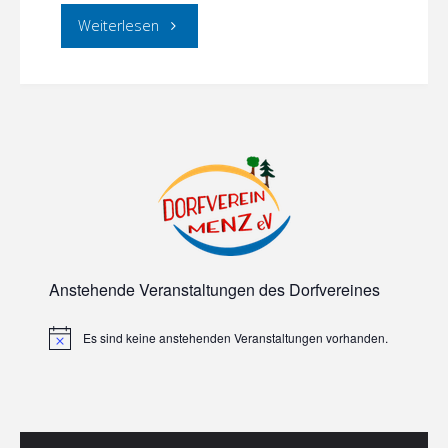
"Offene
Weiterlesen
Menzer
Singgruppe
–
Weihnachtslieder
muß
leider
Anstehende Veranstaltungen des Dorfvereines
entfallen!!!"
Es sind keine anstehenden Veranstaltungen vorhanden.
Hinweis