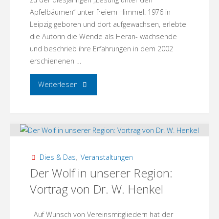
Apfelbäumen“ unter freiem Himmel. 1976 in
Leipzig geboren und dort aufgewachsen, erlebte
die Autorin die Wende als Heran- wachsende
und beschrieb ihre Erfahrungen in dem 2002
erschienenen …
"Jana
Weiterlesen
Hensel
liest
unter
Dies & Das
,
Veranstaltungen
Apfelbäumen:
Der Wolf in unserer Region:
Vortrag von Dr. W. Henkel
Wie
alles
Auf Wunsch von Vereinsmitgliedern hat der