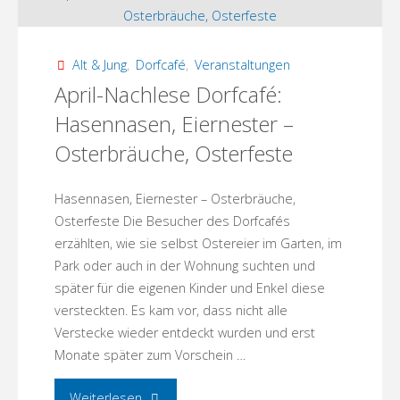
zu
Gast
Alt & Jung
,
Dorfcafé
,
Veranstaltungen
April-Nachlese Dorfcafé:
in
Hasennasen, Eiernester –
der
Osterbräuche, Osterfeste
Rheinsberger
Hasennasen, Eiernester – Osterbräuche,
Kammeroper"
Osterfeste Die Besucher des Dorfcafés
erzählten, wie sie selbst Ostereier im Garten, im
Park oder auch in der Wohnung suchten und
später für die eigenen Kinder und Enkel diese
versteckten. Es kam vor, dass nicht alle
Verstecke wieder entdeckt wurden und erst
Monate später zum Vorschein …
"April-
Weiterlesen