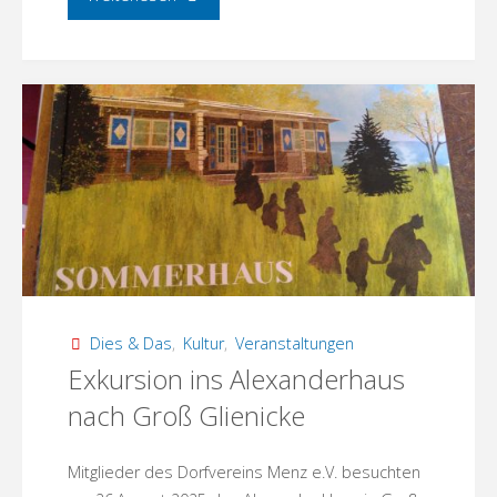
Präkels
unter
Apfelbäumen"
Dies & Das
,
Kultur
,
Veranstaltungen
Exkursion ins Alexanderhaus
nach Groß Glienicke
Mitglieder des Dorfvereins Menz e.V. besuchten