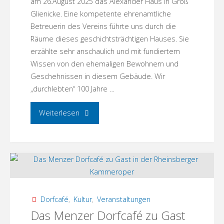
am 26.August 2025 das Alexander Haus in Groß
Glienicke. Eine kompetente ehrenamtliche
Betreuerin des Vereins führte uns durch die
Räume dieses geschichtsträchtigen Hauses. Sie
erzählte sehr anschaulich und mit fundiertem
Wissen von den ehemaligen Bewohnern und
Geschehnissen in diesem Gebäude. Wir
„durchlebten“ 100 Jahre …
"Exkursion
Weiterlesen
ins
Alexanderhaus
nach
Groß
Dorfcafé
,
Kultur
,
Veranstaltungen
Das Menzer Dorfcafé zu Gast
Glienicke"