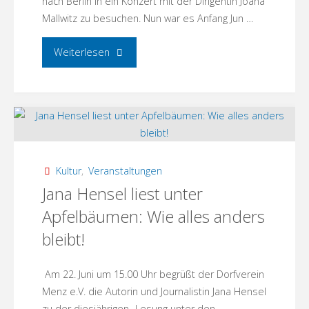
nach Berlin in ein Konzert mit der Dirigentin Joana
Mallwitz zu besuchen. Nun war es Anfang Jun …
"Dorfverein
Weiterlesen
im
Berliner
Konzerthaus
–
Kultur
,
Veranstaltungen
Jana Hensel liest unter
Dirigentin
Apfelbäumen: Wie alles anders
Joana
bleibt!
Mallwitz"
Am 22. Juni um 15.00 Uhr begrüßt der Dorfverein
Menz e.V. die Autorin und Journalistin Jana Hensel
zu der diesjährigen „Lesung unter den