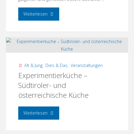
"11.
Weiterlesen
Picknick
in
Weiß"
Alt & Jung
,
Dies & Das
,
Veranstaltungen
Experimentierküche –
Südtiroler- und
österreichische Küche
"Experimentierküche
Weiterlesen
–