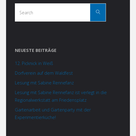
Search
Search
for:
NEUESTE BEITRÄGE
12. Picknick in Weiß
Dorfverein auf dem Waldfest
Lesung mit Sabine Rennefanz
Lesung mit Sabine Rennefanz ist verlegt in die
Regionalwerkstatt am Friedensplatz
Gartenarbeit und Gartenparty mit der
Experimentierküche!