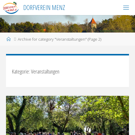
Skip
DORFVEREIN MENZ
to
content
Home
Archive for category "Veranstaltungen"
(Page 2)
Kategorie:
Veranstaltungen