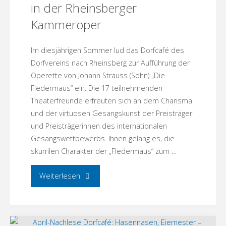
in der Rheinsberger
Kammeroper
Im diesjährigen Sommer lud das Dorfcafé des
Dorfvereins nach Rheinsberg zur Aufführung der
Operette von Johann Strauss (Sohn) „Die
Fledermaus“ ein. Die 17 teilnehmenden
Theaterfreunde erfreuten sich an dem Charisma
und der virtuosen Gesangskunst der Preisträger
und Preisträgerinnen des internationalen
Gesangswettbewerbs. Ihnen gelang es, die
skurrilen Charakter der „Fledermaus“ zum …
"Das
Weiterlesen
Menzer
Dorfcafé