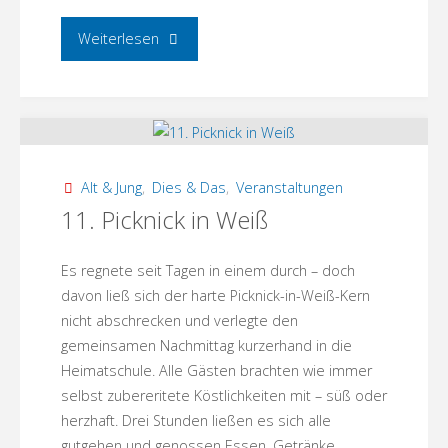
"März-
Weiterlesen
Nachlese
Dorfcafé:
Im
Alt & Jung
,
Dies & Das
,
Veranstaltungen
Märzen
11. Picknick in Weiß
der
Es regnete seit Tagen in einem durch – doch
Bauer"
davon ließ sich der harte Picknick-in-Weiß-Kern
nicht abschrecken und verlegte den
gemeinsamen Nachmittag kurzerhand in die
Heimatschule. Alle Gästen brachten wie immer
selbst zubereritete Köstlichkeiten mit – süß oder
herzhaft. Drei Stunden ließen es sich alle
gutgehen und genossen Essen, Getränke …