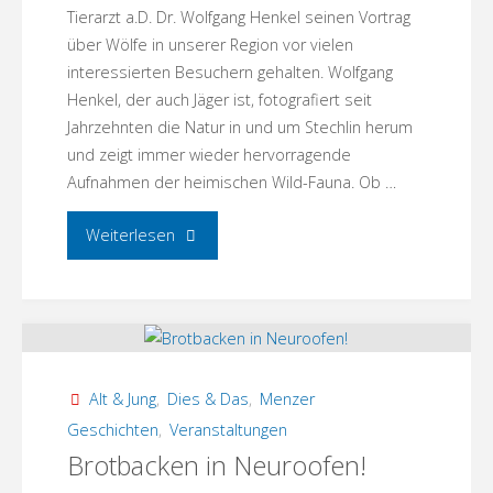
Tierarzt a.D. Dr. Wolfgang Henkel seinen Vortrag
anders
über Wölfe in unserer Region vor vielen
interessierten Besuchern gehalten. Wolfgang
bleibt!"
Henkel, der auch Jäger ist, fotografiert seit
Jahrzehnten die Natur in und um Stechlin herum
und zeigt immer wieder hervorragende
Aufnahmen der heimischen Wild-Fauna. Ob …
"Der
Weiterlesen
Wolf
in
unserer
Alt & Jung
,
Dies & Das
,
Menzer
Region:
Geschichten
,
Veranstaltungen
Brotbacken in Neuroofen!
Vortrag