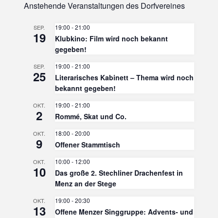
Anstehende Veranstaltungen des Dorfvereines
Beiträge
19:00
-
21:00
SEP.
19
Klubkino: Film wird noch bekannt
gegeben!
19:00
-
21:00
SEP.
25
Literarisches Kabinett – Thema wird noch
bekannt gegeben!
19:00
-
21:00
OKT.
2
Rommé, Skat und Co.
18:00
-
20:00
OKT.
9
Offener Stammtisch
10:00
-
12:00
OKT.
10
Das große 2. Stechliner Drachenfest in
Menz an der Stege
19:00
-
20:30
OKT.
13
Offene Menzer Singgruppe: Advents- und