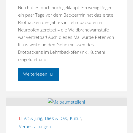
von
Nun hat es doch noch geklappt: Ein wenig Regen
ein paar Tage vor dem Backtermin hat das erste
Dr.
Brotbacken des Jahres in Lehmbackofen in
Neuroofen gerettet – die Waldbrandwarnstufe
W.
war vertretbar! Auch dieses Mal wurde Peter von
Klaus weiter in den Geheimnissen des
Henkel"
Brotbackens im Lehmbackofen (inkl. Kuchen)
eingeführt und …
"Brotbacken
Weiterlesen
in
Neuroofen!"
Alt & Jung
,
Dies & Das
,
Kultur
,
Veranstaltungen