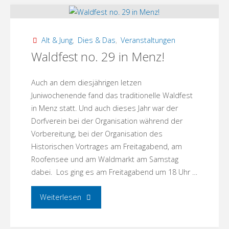
Südtiroler-
und
Alt & Jung
,
Dies & Das
,
Veranstaltungen
österreichische
Waldfest no. 29 in Menz!
Küche"
Auch an dem diesjährigen letzen
Juniwochenende fand das traditionelle Waldfest
in Menz statt. Und auch dieses Jahr war der
Dorfverein bei der Organisation während der
Vorbereitung, bei der Organisation des
Historischen Vortrages am Freitagabend, am
Roofensee und am Waldmarkt am Samstag
dabei. Los ging es am Freitagabend um 18 Uhr …
"Waldfest
Weiterlesen
no.