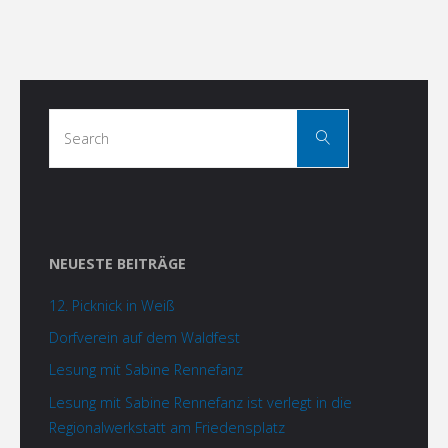
Search
Search
for:
NEUESTE BEITRÄGE
12. Picknick in Weiß
Dorfverein auf dem Waldfest
Lesung mit Sabine Rennefanz
Lesung mit Sabine Rennefanz ist verlegt in die
Regionalwerkstatt am Friedensplatz