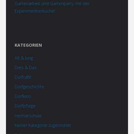
Gartenarbeit und Gartenparty mit der
Experimentierküche!
KATEGORIEN
Alt & Jung
Dies & Das
Dorfcafé
Dorfgeschichte
Dorfkino
Dorfpflege
Heimatschule
Keiner Kategorie zugeordnet